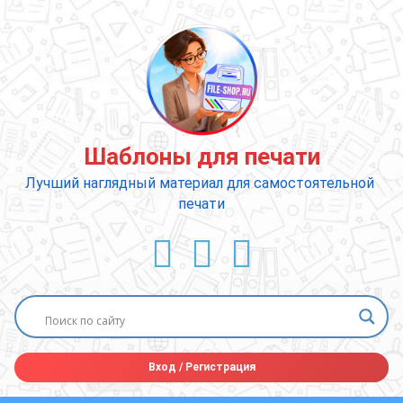
Перейти
к
содержимому
Шаблоны для печати
Лучший наглядный материал для самостоятельной 
печати
ВКонтакте
YouTube
E-mail
Вход
/
Регистрация