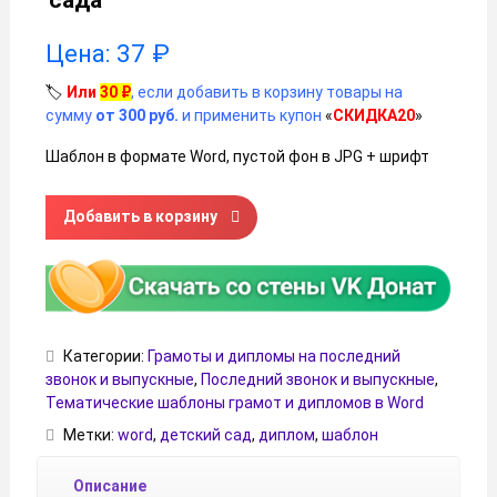
Цена:
37
₽
🏷️
Или
30
₽
, если добавить в корзину товары на
сумму
от 300 руб.
и применить купон
«
СКИДКА20
»
Шаблон в формате Word, пустой фон в JPG + шрифт
Количество товара Диплом об окончании детского сада
Добавить в корзину
Категории:
Грамоты и дипломы на последний
звонок и выпускные
,
Последний звонок и выпускные
,
Тематические шаблоны грамот и дипломов в Word
Метки:
word
,
детский сад
,
диплом
,
шаблон
Описание