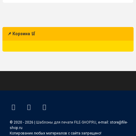
📌 Корзина 🛒
ВКонтакте
YouTube
E-mail
© 2020 - 2026 |
Шаблоны для печати FILE-SHOP.RU
, e-mail: store@file-
shop.ru
Копирование любых материалов с сайта запрещено!