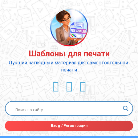
Перейти
к
содержимому
Шаблоны для печати
Лучший наглядный материал для самостоятельной 
печати
ВКонтакте
YouTube
E-mail
Вход
/
Регистрация