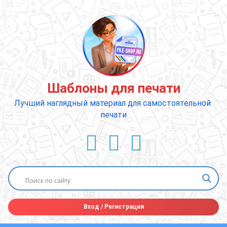
Перейти
к
содержимому
Шаблоны для печати
Лучший наглядный материал для самостоятельной 
печати
ВКонтакте
YouTube
E-mail
Вход
/
Регистрация