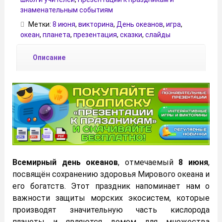
знаменательным событиям
Метки:
8 июня
,
викторина
,
День океанов
,
игра
,
океан
,
планета
,
презентация
,
сказки
,
слайды
Описание
Всемирный день океанов
, отмечаемый
8 июня
,
посвящён сохранению здоровья Мирового океана и
его богатств. Этот праздник напоминает нам о
важности защиты морских экосистем, которые
производят значительную часть кислорода
планеты и являются домом для множества