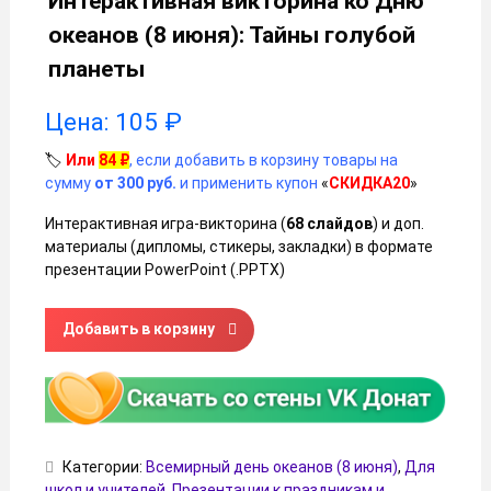
Интерактивная викторина ко Дню
океанов (8 июня): Тайны голубой
планеты
Цена:
105
₽
🏷️
Или
84
₽
, если добавить в корзину товары на
сумму
от 300 руб.
и применить купон
«
СКИДКА20
»
Интерактивная игра-викторина (
68 слайдов
) и доп.
материалы (дипломы, стикеры, закладки) в формате
презентации PowerPoint (.PPTX)
Количество товара Интерактивная викторина ко Дню оке
Добавить в корзину
Категории:
Всемирный день океанов (8 июня)
,
Для
школ и учителей
,
Презентации к праздникам и