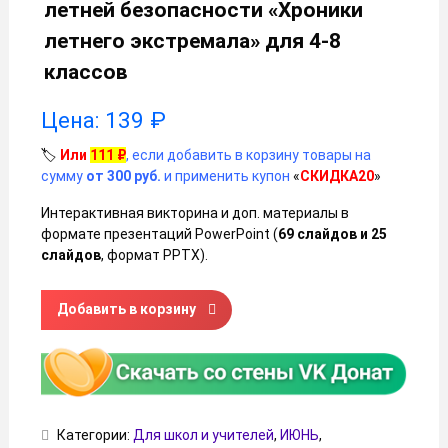
летней безопасности «Хроники
летнего экстремала» для 4-8
классов
Цена:
139
₽
🏷️
Или
111
₽
, если добавить в корзину товары на
сумму
от 300 руб.
и применить купон
«
СКИДКА20
»
Интерактивная викторина и доп. материалы в
формате презентаций PowerPoint (
69 слайдов и 25
слайдов
, формат PPTX).
Количество товара Интерактивная викторина по летней 
Добавить в корзину
Категории:
Для школ и учителей
,
ИЮНЬ
,