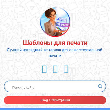
Перейти
к
содержимому
Шаблоны для печати
Лучший наглядный материал для самостоятельной 
печати
ВКонтакте
YouTube
E-mail
Вход
/
Регистрация