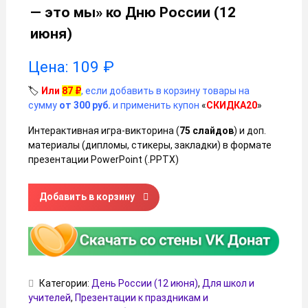
— это мы» ко Дню России (12
июня)
Цена:
109
₽
🏷️
Или
87
₽
, если добавить в корзину товары на
сумму
от 300 руб.
и применить купон
«
СКИДКА20
»
Интерактивная игра-викторина (
75 слайдов
) и доп.
материалы (дипломы, стикеры, закладки) в формате
презентации PowerPoint (.PPTX)
Количество товара Интерактивная викторина «Россия — э
Добавить в корзину
Категории:
День России (12 июня)
,
Для школ и
учителей
,
Презентации к праздникам и