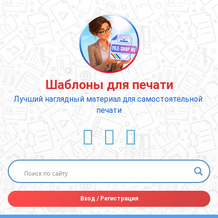
Перейти
к
содержимому
Шаблоны для печати
Лучший наглядный материал для самостоятельной 
печати
ВКонтакте
YouTube
E-mail
Вход
/
Регистрация