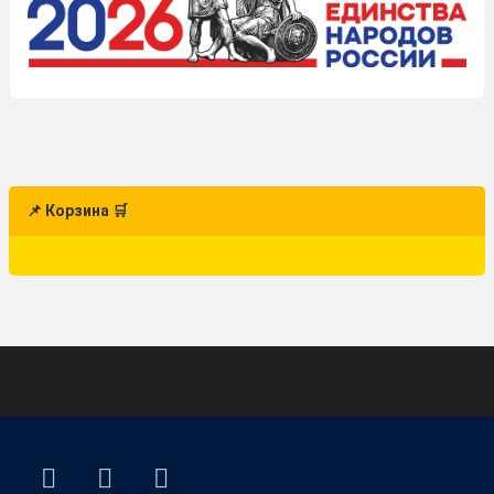
📌 Корзина 🛒
ВКонтакте
YouTube
E-mail