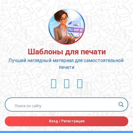
Перейти
к
содержимому
Шаблоны для печати
Лучший наглядный материал для самостоятельной 
печати
ВКонтакте
YouTube
E-mail
Вход
/
Регистрация