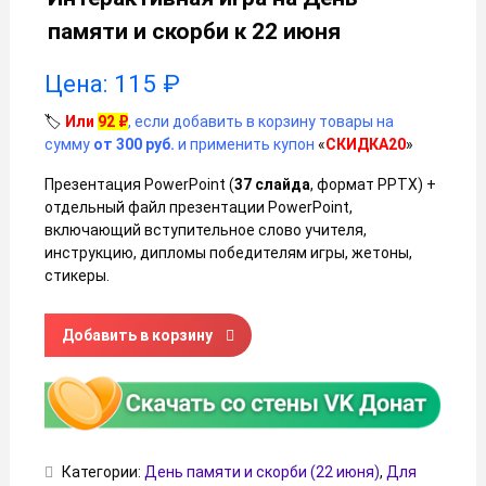
памяти и скорби к 22 июня
Цена:
115
₽
🏷️
Или
92
₽
, если добавить в корзину товары на
сумму
от 300 руб.
и применить купон
«
СКИДКА20
»
Презентация PowerPoint (
37 слайда
, формат PPTX) +
отдельный файл презентации PowerPoint,
включающий вступительное слово учителя,
инструкцию, дипломы победителям игры, жетоны,
стикеры.
Количество товара Интерактивная игра на День памяти и 
Добавить в корзину
Категории:
День памяти и скорби (22 июня)
,
Для