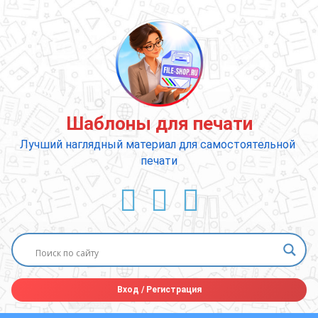
Перейти
к
содержимому
Шаблоны для печати
Лучший наглядный материал для самостоятельной 
печати
ВКонтакте
YouTube
E-mail
Вход
/
Регистрация