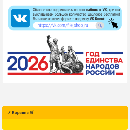
📌 Корзина 🛒