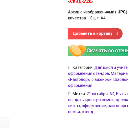
«
СКИДКА20
»
Архив с изображениями (
.JPG
)
качества – 8 шт. А4
Количество товара Информац
Добавить в корзину
Категории:
Для школ и учит
оформления стендов
,
Материа
«Разговоры о важном»
,
Шаблон
оформления
Метки:
21 октября
,
А4
,
Быть 
создать крепкую семью
,
крепк
листы
,
оформление
,
разговоры
семья
,
стенд