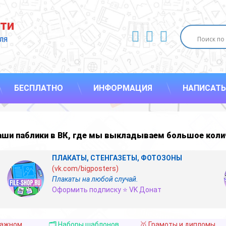
ти
ВКонтакте
YouTube
E-mail
ля 
БЕСПЛАТНО
ИНФОРМАЦИЯ
НАПИСАТЬ
наши
паблики в ВК
,
где мы выкладываем большое коли
ПЛАКАТЫ, СТЕНГАЗЕТЫ, ФОТОЗОНЫ
(vk.com/bigposters)
Плакаты на любой случай.
Оформить подписку ⭐ VK Донат
важном
🗂️ Наборы шаблонов
🥇 Грамоты и дипломы