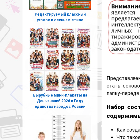
Редактируемый классный
уголок в осеннем стиле
Представляе
стать основ
папку-передв
Вырубные мини-плакаты на
День знаний 2026 к Году
Набор сос
единства народов России
содержим
Как созд
Что тако