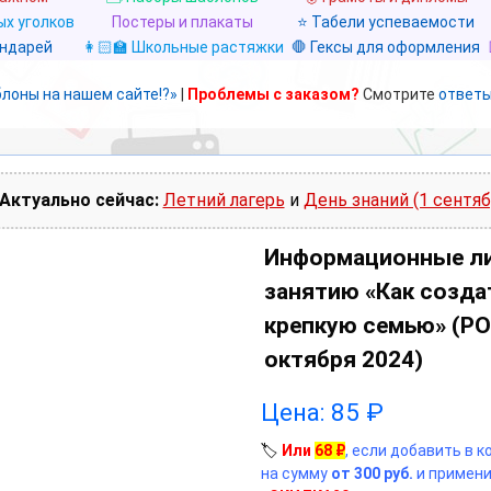
х уголков
Постеры и плакаты
⭐ Табели успеваемости
ендарей
👩🏻‍🏫 Школьные растяжки
🛑 Гексы для оформления
блоны на нашем сайте!?»
|
Проблемы с заказом?
Смотрите
ответы
Актуально сейчас:
Летний лагерь
и
День знаний (1 сентяб
Информационные л
занятию «Как созда
крепкую семью» (РО
октября 2024)
Цена:
85
₽
🏷️
Или
68
₽
, если добавить в 
на сумму
от 300 руб.
и примени