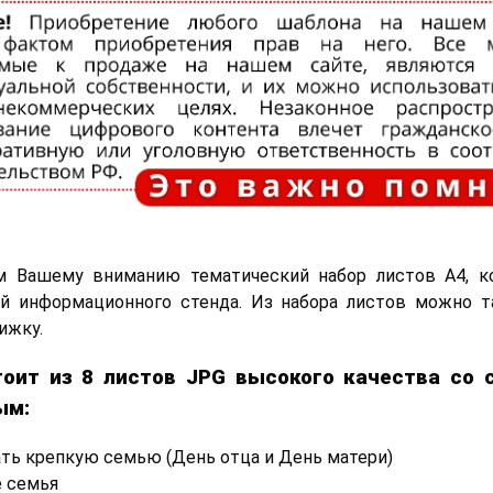
м Вашему вниманию тематический набор листов А4, к
ой информационного стенда. Из набора листов можно т
ижку.
тоит из 8 листов JPG высокого качества со
ым:
ать крепкую
семью (День отца и День матери)
е семья