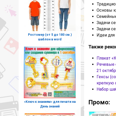
Традицио
Основы к
Семейные
Задачи с
Задачи с
Идеи для
Ростомер (от 5 до 180 см.)
шаблон в word
Также реко
Плакат «
Речевые 
21 октябр
Гексы (с
крепкую 
Набор ш
Промо:
«Ключ к знаниям» для печати на
День знаний