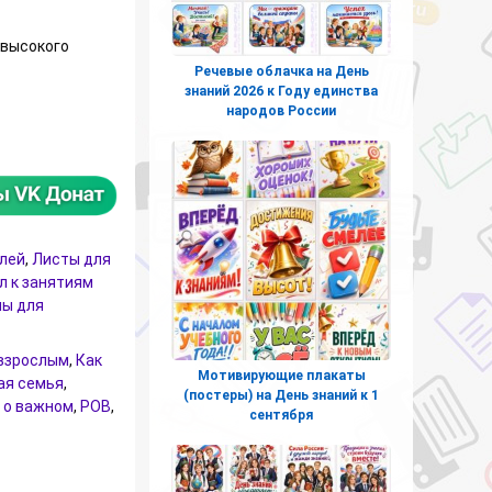
 высокого
Речевые облачка на День
знаний 2026 к Году единства
народов России
ионные листы к занятию «Как создать крепкую семью» (РОВ — 
елей
,
Листы для
л к занятиям
ы для
взрослым
,
Как
Мотивирующие плакаты
ая семья
,
(постеры) на День знаний к 1
 о важном
,
РОВ
,
сентября