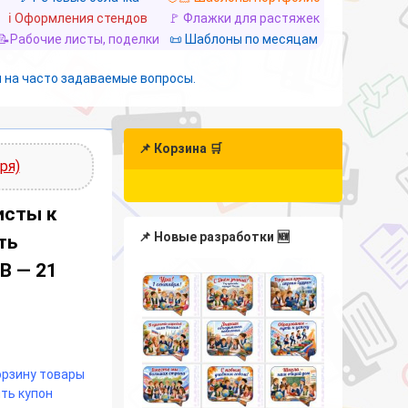
ℹ️ Оформления стендов
🚩 Флажки для растяжек
📝Рабочие листы, поделки
📜 Шаблоны по месяцам
 на часто задаваемые вопросы.
📌 Корзина 🛒
ря)
исты к
📌 Новые разработки 🆕
ть
В — 21
корзину товары
ть купон