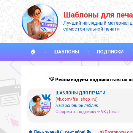
Перейти
к
Шаблоны для печа
содержимому
Лучший наглядный материал д
самостоятельной печати
🏠
ШАБЛОНЫ
ПОДПИСКИ
💡 Рекомендуем подписаться на 
ШАБЛОНЫ ДЛЯ ПЕЧАТИ
(vk.com/file_shop_ru)
Наш основной паблик.
Оформить подписку ⭐ VK Донат
🍁 День знаний (1 сентября) 📚
📢 Разговоры о 