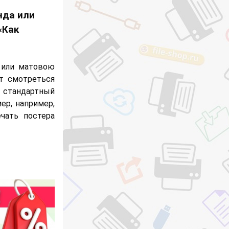
нда или
«Как
 или матовою
ут смотреться
 стандартный
ер, например,
чать постера