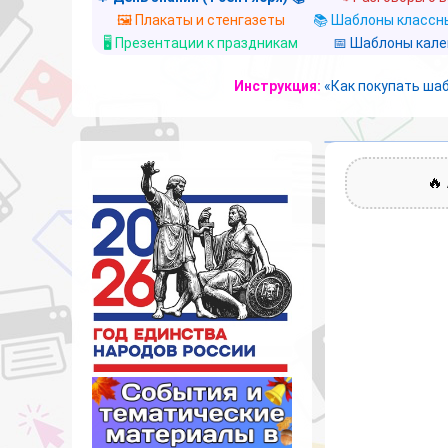
🖼️ Плакаты и стенгазеты
📚 Шаблоны классны
🖥️ Презентации к праздникам
📅 Шаблоны кал
Инструкция:
«Как покупать ша
🔥