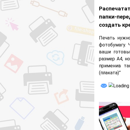
Распечата
папки-пере
создать кр
Печать нужн
фотобумагу. 
ваши готовы
размер А4, н
применив та
(плаката)”