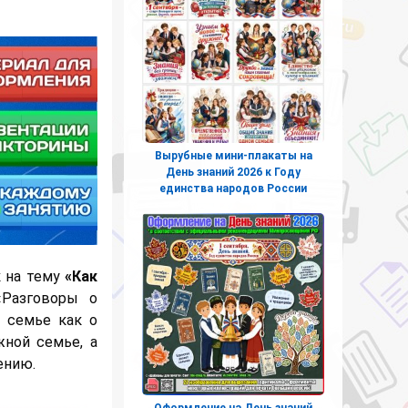
Вырубные мини-плакаты на
День знаний 2026 к Году
единства народов России
к на тему
«Как
«Разговоры о
 семье как о
жной семье, а
ению.
Оформление на День знаний