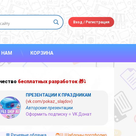
Вход
/
Регистрация
 НАМ
КОРЗИНА
чество
бесплатных разработок 🎁⤵
ПРЕЗЕНТАЦИИ К ПРАЗДНИКАМ
(vk.com/pokaz_slajdov)
Авторские презентации.
Оформить подписку ⭐ VK Донат
💬 Речевые облачка
🧑🏻 Шаблоны портфолио