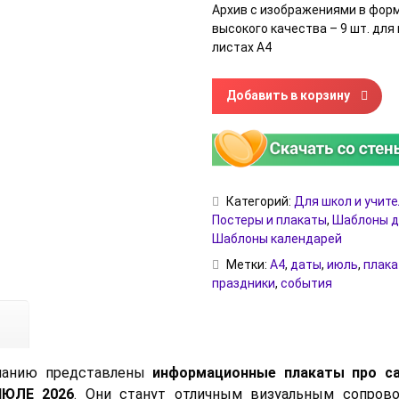
Архив с изображениями в фор
высокого качества – 9 шт. для
листах А4
Количество товара Информац
Добавить в корзину
Категорий:
Для школ и учит
Постеры и плакаты
,
Шаблоны д
Шаблоны календарей
Метки:
А4
,
даты
,
июль
,
плака
праздники
,
события
манию представлены
информационные плакаты про с
ИЮЛЕ 2026
. Они станут отличным визуальным сопров