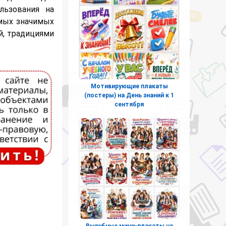
льзования на
мых значимых
й, традициями
Мотивирующие плакаты
(постеры) на День знаний к 1
сентября
Вырубные мини-плакаты на