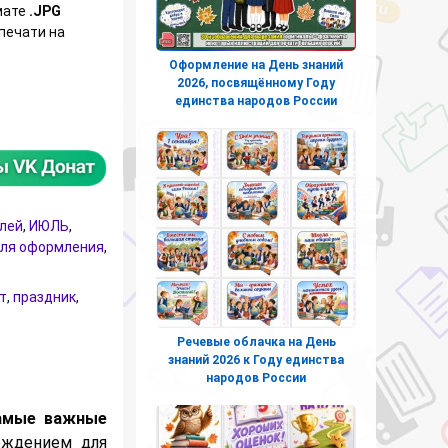
мате
.JPG
 печати на
Оформление на День знаний
2026, посвящённому Году
ионные плакаты про праздники и важные события в ИЮЛЕ 202
единства народов России
елей
,
ИЮЛЬ
,
ля оформления
,
т
,
праздник
,
Речевые облачка на День
знаний 2026 к Году единства
народов России
амые важные
ождением для