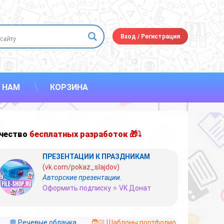
Вход
/
Регистрация
 НАМ
КОРЗИНА
чество
бесплатных разработок 🎁⤵
ПРЕЗЕНТАЦИИ К ПРАЗДНИКАМ
(vk.com/pokaz_slajdov)
Авторские презентации.
Оформить подписку ⭐ VK Донат
💬 Речевые облачка
🧑🏻 Шаблоны портфолио