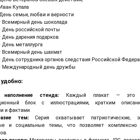
 Иван Купала
 День семьи, любви и верности
— Всемирный день шоколада
— День российской почты
— День дарения подарков
— День металлурга
— Всемирный день шахмат
— День сотрудника органов следствия Российской Федер
— Международный день дружбы
 удобно:
 наполнение стенда:
Каждый плакат — это з
ционный блок с иллюстрациями, кратким описани
и и фактами.
разие тем:
Серия охватывает патриотические, эко
ные и социальные темы, что позволяет комплексно
ов.