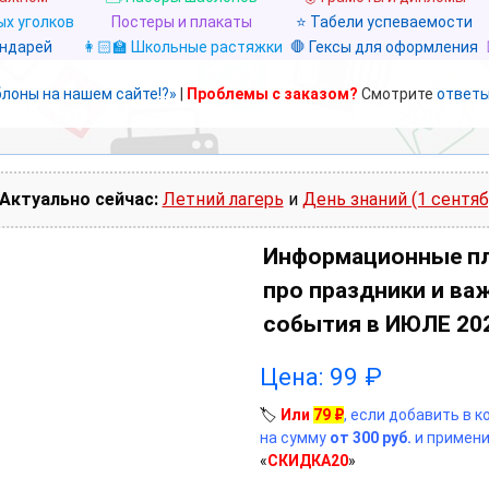
х уголков
Постеры и плакаты
⭐ Табели успеваемости
ендарей
👩🏻‍🏫 Школьные растяжки
🛑 Гексы для оформления
блоны на нашем сайте!?»
|
Проблемы с заказом?
Смотрите
ответы
Актуально сейчас:
Летний лагерь
и
День знаний (1 сентяб
Информационные п
про праздники и ва
события в ИЮЛЕ 20
Цена:
99
₽
🏷️
Или
79
₽
, если добавить в 
на сумму
от 300 руб.
и примени
«
СКИДКА20
»