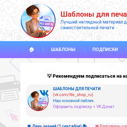
Перейти
к
Шаблоны для печа
содержимому
Лучший наглядный материал д
самостоятельной печати
🏠
ШАБЛОНЫ
ПОДПИСКИ
💡 Рекомендуем подписаться на 
ШАБЛОНЫ ДЛЯ ПЕЧАТИ
(vk.com/file_shop_ru)
Наш основной паблик.
Оформить подписку ⭐ VK Донат
🍁 День знаний (1 сентября) 📚
📢 Разговоры о 