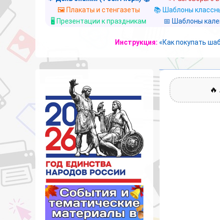
🖼️ Плакаты и стенгазеты
📚 Шаблоны классны
🖥️ Презентации к праздникам
📅 Шаблоны кал
Инструкция:
«Как покупать ша
🔥