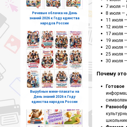
7 июля —
8 июля —
Речевые облачка на День
знаний 2026 к Году единства
11 июля 
народов России
12 июля 
17 июля 
19 июля 
20 июля 
25 июля 
30 июля 
Почему это
Готовое
Вырубные мини-плакаты на
информа
День знаний 2026 к Году
символам
единства народов России
Разнооб
культур
школьник