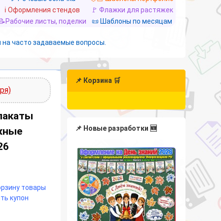
ℹ️ Оформления стендов
🚩 Флажки для растяжек
📝Рабочие листы, поделки
📜 Шаблоны по месяцам
 на часто задаваемые вопросы.
📌 Корзина 🛒
ря)
лакаты
📌 Новые разработки 🆕
жные
26
корзину товары
ть купон