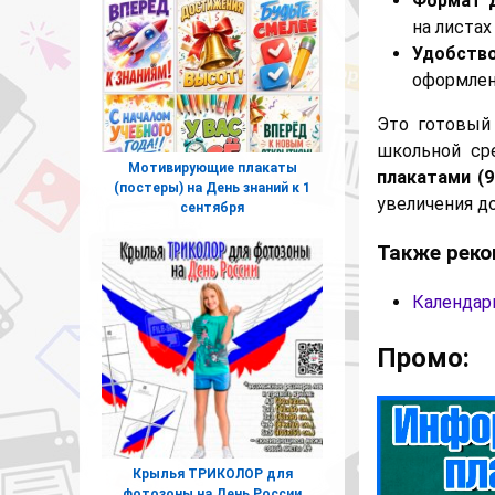
Формат д
на листах
Удобство
оформлени
Это готовый
школьной ср
Мотивирующие плакаты
плакатами (9
(постеры) на День знаний к 1
увеличения до
сентября
Также реко
Календар
Промо:
Крылья ТРИКОЛОР для
фотозоны на День России