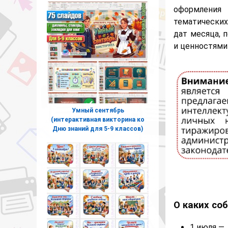
оформления 
тематически
дат месяца, 
и ценностями
Умный сентябрь
(интерактивная викторина ко
Дню знаний для 5-9 классов)
О каких со
1 июля —