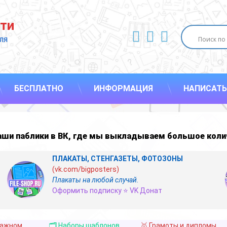
ти
ВКонтакте
YouTube
E-mail
ля 
БЕСПЛАТНО
ИНФОРМАЦИЯ
НАПИСАТЬ
наши
паблики в ВК
,
где мы выкладываем большое коли
ПЛАКАТЫ, СТЕНГАЗЕТЫ, ФОТОЗОНЫ
(vk.com/bigposters)
Плакаты на любой случай.
Оформить подписку ⭐ VK Донат
важном
🗂️ Наборы шаблонов
🥇 Грамоты и дипломы