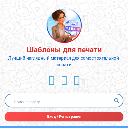
Перейти
к
содержимому
Шаблоны для печати
Лучший наглядный материал для самостоятельной 
печати
ВКонтакте
YouTube
E-mail
Вход
/
Регистрация