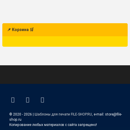
📌 Корзина 🛒
ВКонтакте
YouTube
E-mail
© 2020 - 2026 |
Шаблоны для печати FILE-SHOP.RU
, e-mail: store@file-
shop.ru
Копирование любых материалов с сайта запрещено!