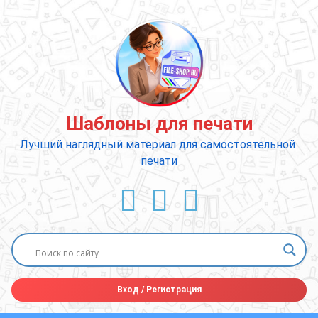
Перейти
к
содержимому
Шаблоны для печати
Лучший наглядный материал для самостоятельной 
печати
ВКонтакте
YouTube
E-mail
Вход
/
Регистрация