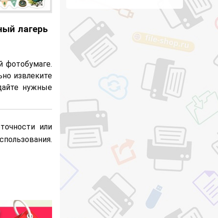
ный лагерь
й фотобумаге.
ьно извлеките
адайте нужные
точности или
пользования.