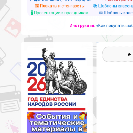
🖼️ Плакаты и стенгазеты
📚 Шаблоны классны
🖥️ Презентации к праздникам
📅 Шаблоны кал
Инструкция:
«Как покупать ша
🔥