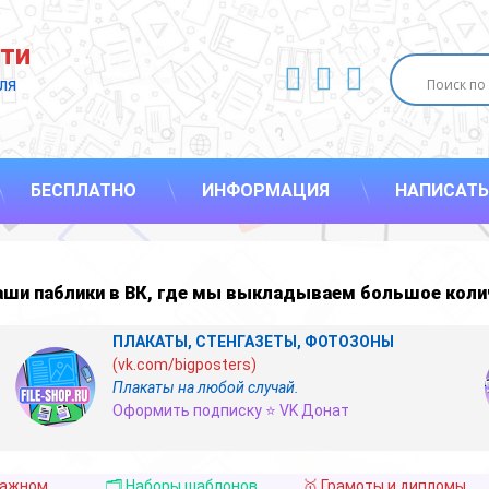
ти
ВКонтакте
YouTube
E-mail
ля 
БЕСПЛАТНО
ИНФОРМАЦИЯ
НАПИСАТЬ
наши
паблики в ВК
,
где мы выкладываем большое коли
ПЛАКАТЫ, СТЕНГАЗЕТЫ, ФОТОЗОНЫ
(vk.com/bigposters)
Плакаты на любой случай.
Оформить подписку ⭐ VK Донат
важном
🗂️ Наборы шаблонов
🥇 Грамоты и дипломы