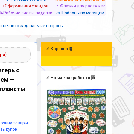
ℹ️ Оформления стендов
🚩 Флажки для растяжек
📝Рабочие листы, поделки
📜 Шаблоны по месяцам
 на часто задаваемые вопросы.
📌 Корзина 🛒
ря)
герь с
📌 Новые разработки 🆕
ем –
-плакаты
корзину товары
ть купон