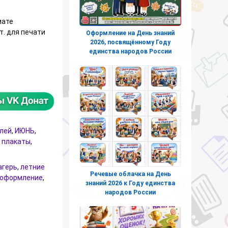
мате
т. для печати
Оформление на День знаний
2026, посвящённому Году
единства народов России
кольный лагерь с дневным пребыванием - тематические мини
елей
,
ИЮНЬ
,
 плакаты
,
агерь
,
летние
Речевые облачка на День
оформление
,
знаний 2026 к Году единства
народов России