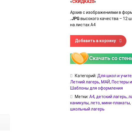
«
СКИДКА20
»
Архив с изображениями в фор
.JPG
высокого качества – 12 ш
на листах А4
Количество товара Летний ш
Добавить в корзину
Категорий:
Для школ и учит
Летний лагерь
,
МАЙ
,
Постеры и
Шаблоны для оформления
Метки:
А4
,
детский лагерь
,
л
каникулы
,
лето
,
мини-плакаты
,
школьный лагерь