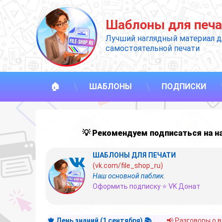
Перейти
к
Шаблоны для печа
содержимому
Лучший наглядный материал д
самостоятельной печати
🏠
ШАБЛОНЫ
ПОДПИСКИ
💡 Рекомендуем подписаться на 
ШАБЛОНЫ ДЛЯ ПЕЧАТИ
(vk.com/file_shop_ru)
Наш основной паблик.
Оформить подписку ⭐ VK Донат
🍁 День знаний (1 сентября) 📚
📢 Разговоры о 