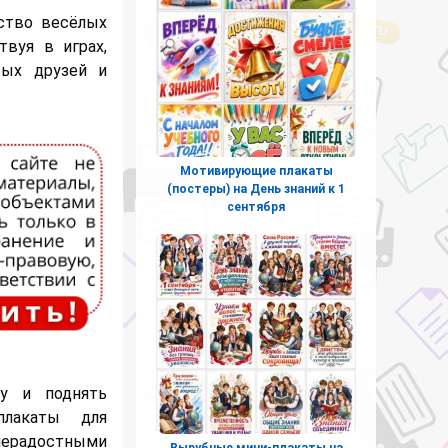
ство весёлых
твуя в играх,
вых друзей и
Мотивирующие плакаты
(постеры) на День знаний к 1
сентября
у и поднять
плакаты для
ерадостными
Вырубные мини-плакаты на