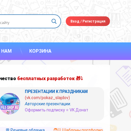
Вход
/
Регистрация
 НАМ
КОРЗИНА
чество
бесплатных разработок 🎁⤵
ПРЕЗЕНТАЦИИ К ПРАЗДНИКАМ
(vk.com/pokaz_slajdov)
Авторские презентации.
Оформить подписку ⭐ VK Донат
💬 Речевые облачка
🧑🏻 Шаблоны портфолио