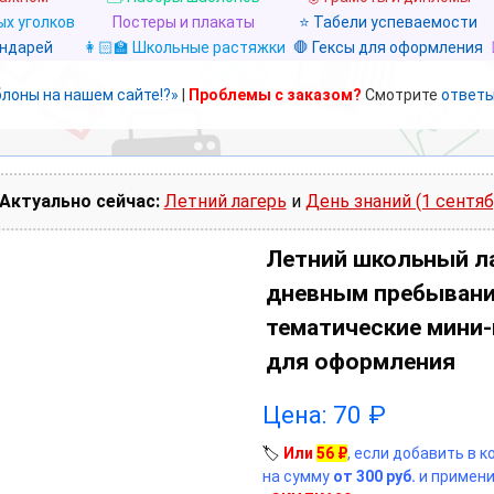
х уголков
Постеры и плакаты
⭐ Табели успеваемости
ендарей
👩🏻‍🏫 Школьные растяжки
🛑 Гексы для оформления
блоны на нашем сайте!?»
|
Проблемы с заказом?
Смотрите
ответы
Актуально сейчас:
Летний лагерь
и
День знаний (1 сентяб
Летний школьный ла
дневным пребывани
тематические мини
для оформления
Цена:
70
₽
🏷️
Или
56
₽
, если добавить в 
на сумму
от 300 руб.
и примени