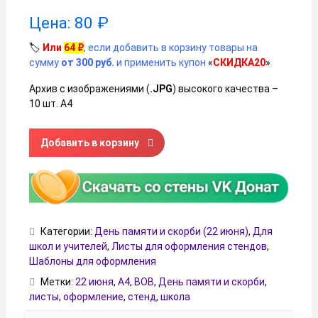
Цена:
80
₽
🏷️
Или
64
₽
, если добавить в корзину товары на
сумму
от 300 руб.
и применить купон
«
СКИДКА20
»
Архив с изображениями (
.JPG
) высокого качества –
10 шт. А4
Количество товара Информационные листы про День памя
Добавить в корзину
Категории:
День памяти и скорби (22 июня)
,
Для
школ и учителей
,
Листы для оформления стендов
,
Шаблоны для оформления
Метки:
22 июня
,
А4
,
ВОВ
,
День памяти и скорби
,
листы
,
оформление
,
стенд
,
школа