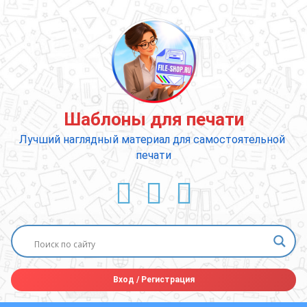
Перейти
к
содержимому
Шаблоны для печати
Лучший наглядный материал для самостоятельной 
печати
ВКонтакте
YouTube
E-mail
Вход
/
Регистрация