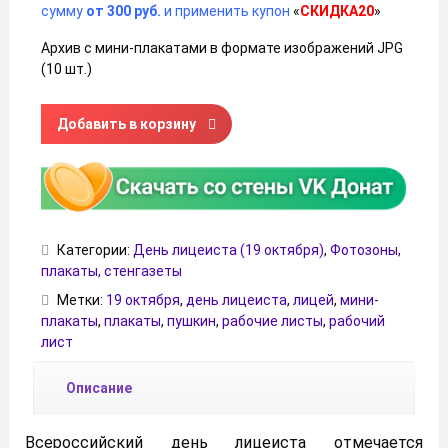
сумму
от 300 руб.
и применить купон
«
СКИДКА20
»
Архив с мини-плакатами в формате изображений JPG
(10 шт.)
Количество товара Мини-плакаты на День лицеиста (19 
Добавить в корзину
Категории:
День лицеиста (19 октября)
,
Фотозоны,
плакаты, стенгазеты
Метки:
19 октября
,
день лицеиста
,
лицей
,
мини-
плакаты
,
плакаты
,
пушкин
,
рабочие листы
,
рабочий
лист
Описание
Всероссийский день лицеиста отмечается