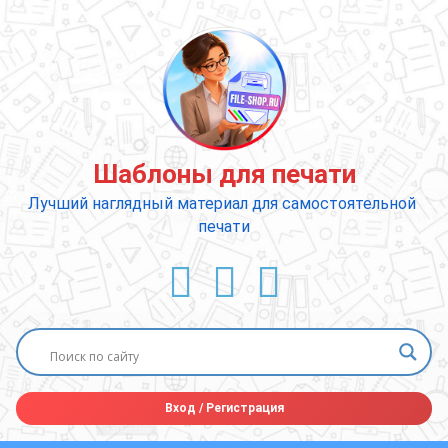
Перейти
к
содержимому
Шаблоны для печати
Лучший наглядный материал для самостоятельной 
печати
ВКонтакте
YouTube
E-mail
Вход
/
Регистрация