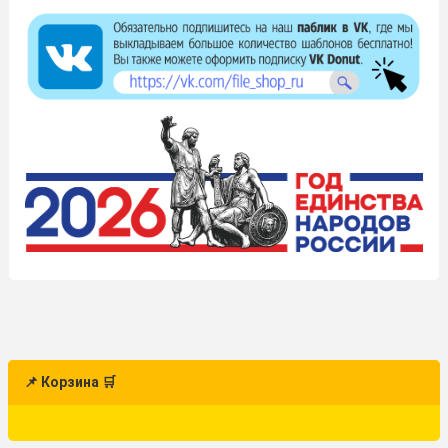
📌 Корзина 🛒