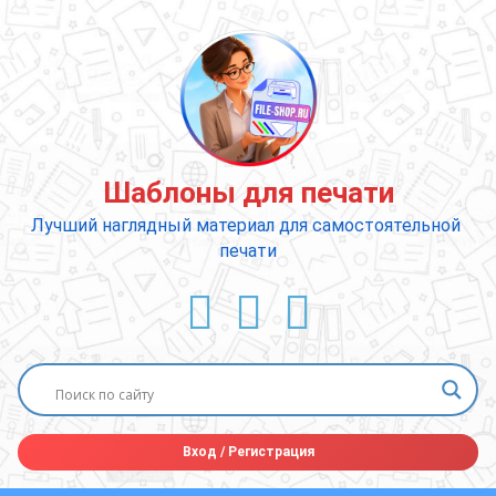
Перейти
к
содержимому
Шаблоны для печати
Лучший наглядный материал для самостоятельной 
печати
ВКонтакте
YouTube
E-mail
Вход
/
Регистрация