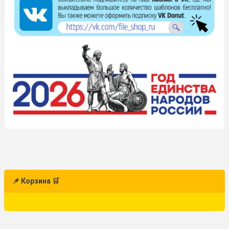
📌 Корзина 🛒