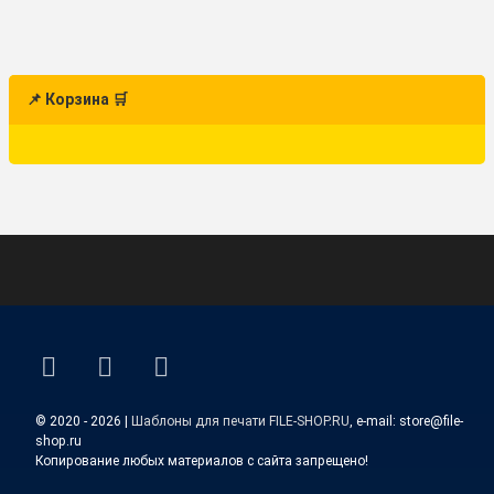
📌 Корзина 🛒
ВКонтакте
YouTube
E-mail
© 2020 - 2026 |
Шаблоны для печати FILE-SHOP.RU
, e-mail: store@file-
shop.ru
Копирование любых материалов с сайта запрещено!