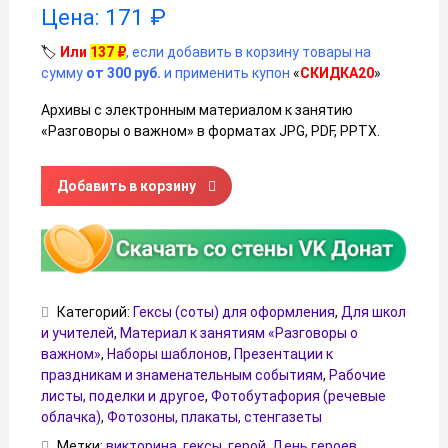
Цена:
171
₽
🏷️
Или
137
₽
, если добавить в корзину товары на
сумму
от 300 руб.
и применить купон
«
СКИДКА20
»
Архивы с электронным материалом к занятию
«Разговоры о важном» в форматах JPG, PDF, PPTX.
Количество товара Набор шаблонов «Россия — страна поб
Добавить в корзину
Категорий:
Гексы (соты) для оформления
,
Для школ
и учителей
,
Материал к занятиям «Разговоры о
важном»
,
Наборы шаблонов
,
Презентации к
праздникам и знаменательным событиям
,
Рабочие
листы, поделки и другое
,
Фотобутафория (речевые
облачка)
,
Фотозоны, плакаты, стенгазеты
Метки:
викторина
,
гексы
,
герой
,
День героев