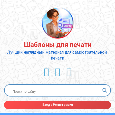
Перейти
к
содержимому
Шаблоны для печати
Лучший наглядный материал для самостоятельной 
печати
ВКонтакте
YouTube
E-mail
Вход
/
Регистрация