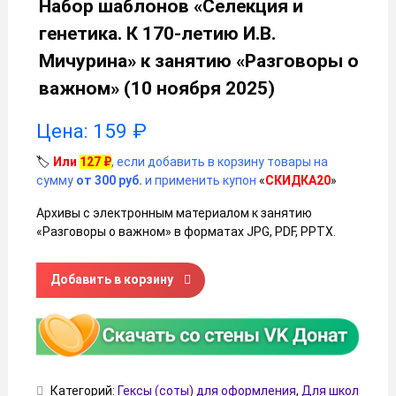
Набор шаблонов «Селекция и
генетика. К 170-летию И.В.
Мичурина» к занятию «Разговоры о
важном» (10 ноября 2025)
Цена:
159
₽
🏷️
Или
127
₽
, если добавить в корзину товары на
сумму
от 300 руб.
и применить купон
«
СКИДКА20
»
Архивы с электронным материалом к занятию
«Разговоры о важном» в форматах JPG, PDF, PPTX.
Количество товара Набор шаблонов «Селекция и генетика
Добавить в корзину
Категорий:
Гексы (соты) для оформления
,
Для школ