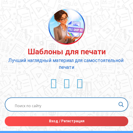
Перейти
к
содержимому
Шаблоны для печати
Лучший наглядный материал для самостоятельной 
печати
ВКонтакте
YouTube
E-mail
Вход
/
Регистрация