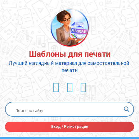
Перейти
к
содержимому
Шаблоны для печати
Лучший наглядный материал для самостоятельной 
печати
ВКонтакте
YouTube
E-mail
Вход
/
Регистрация