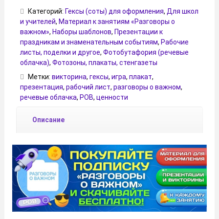
Категорий:
Гексы (соты) для оформления
,
Для школ
и учителей
,
Материал к занятиям «Разговоры о
важном»
,
Наборы шаблонов
,
Презентации к
праздникам и знаменательным событиям
,
Рабочие
листы, поделки и другое
,
Фотобутафория (речевые
облачка)
,
Фотозоны, плакаты, стенгазеты
Метки:
викторина
,
гексы
,
игра
,
плакат
,
презентация
,
рабочий лист
,
разговоры о важном
,
речевые облачка
,
РОВ
,
ценности
Описание