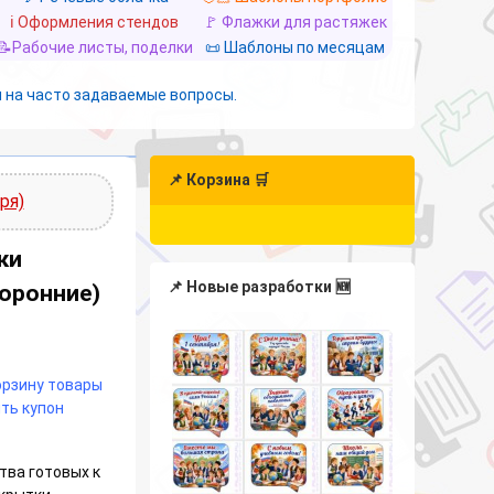
ℹ️ Оформления стендов
🚩 Флажки для растяжек
📝Рабочие листы, поделки
📜 Шаблоны по месяцам
 на часто задаваемые вопросы.
📌 Корзина 🛒
ря)
ки
📌 Новые разработки 🆕
оронние)
корзину товары
ть купон
тва готовых к