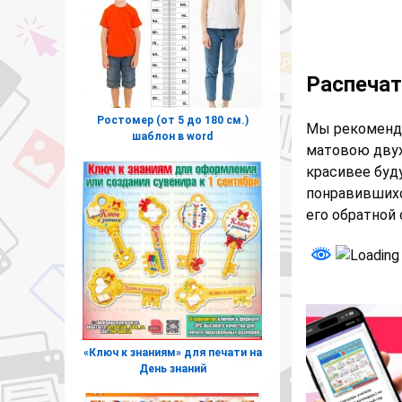
Распечат
Ростомер (от 5 до 180 см.)
Мы рекоменду
шаблон в word
матовою двух
красивее буд
понравившихся
его обратной 
«Ключ к знаниям» для печати на
День знаний