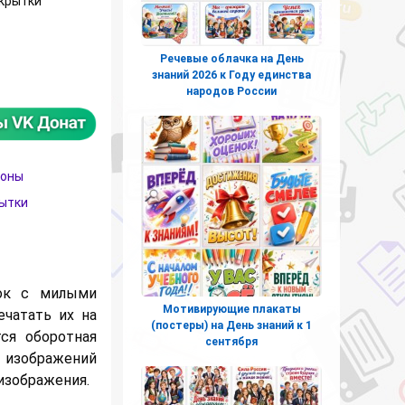
ткрытки
Речевые облачка на День
ие открытки формата А5 (двухсторонние)
знаний 2026 к Году единства
народов России
лоны
ытки
ток с милыми
Мотивирующие плакаты
ечатать их на
(постеры) на День знаний к 1
ся оборотная
сентября
 изображений
изображения.