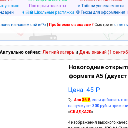
х уголков
Постеры и плакаты
⭐ Табели успеваемости
ендарей
👩🏻‍🏫 Школьные растяжки
🛑 Гексы для оформления
блоны на нашем сайте!?»
|
Проблемы с заказом?
Смотрите
ответы
Актуально сейчас:
Летний лагерь
и
День знаний (1 сентяб
Новогодние открыт
формата А5 (двухст
Цена:
45
₽
🏷️
Или
36
₽
, если добавить в 
на сумму
от 300 руб.
и примени
«
СКИДКА20
»
4 изображения высокого качес