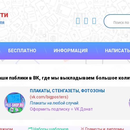
ти
ВКонтакте
YouTube
E-mail
ля 
БЕСПЛАТНО
ИНФОРМАЦИЯ
НАПИСАТЬ
наши
паблики в ВК
,
где мы выкладываем большое коли
ПЛАКАТЫ, СТЕНГАЗЕТЫ, ФОТОЗОНЫ
(vk.com/bigposters)
Плакаты на любой случай.
Оформить подписку ⭐ VK Донат
важном
🗂️ Наборы шаблонов
🥇 Грамоты и дипломы