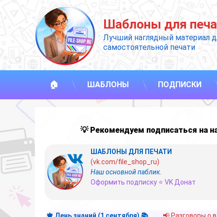
Перейти
к
Шаблоны для печа
содержимому
Лучший наглядный материал д
самостоятельной печати
🏠
ШАБЛОНЫ
ПОДПИСКИ
💡 Рекомендуем подписаться на 
ШАБЛОНЫ ДЛЯ ПЕЧАТИ
(vk.com/file_shop_ru)
Наш основной паблик.
Оформить подписку ⭐ VK Донат
🍁 День знаний (1 сентября) 📚
📢 Разговоры о 