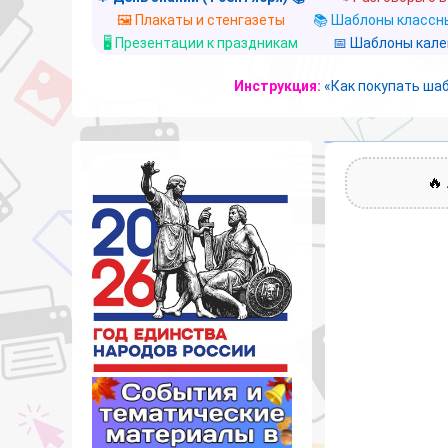
🖼️ Плакаты и стенгазеты
📚 Шаблоны классны
🖥️ Презентации к праздникам
📅 Шаблоны кал
Инструкция:
«Как покупать ша
🔥