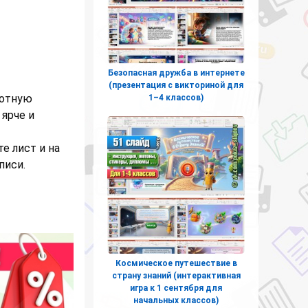
Безопасная дружба в интернете
(презентация с викториной для
лотную
1–4 классов)
ярче и
е лист и на
писи.
Космическое путешествие в
страну знаний (интерактивная
игра к 1 сентября для
начальных классов)