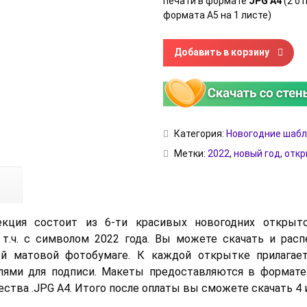
печати в формате
JPG A4
(2 о
формата А5 на 1 листе)
Количество товара Новогодн
Добавить в корзину
Категория:
Новогодние шаб
Метки:
2022
,
новый год
,
откр
екция состоит из 6-ти красивых новогодних откры
 т.ч. с символом 2022 года. Вы можете скачать и расп
ей матовой фотобумаге. К каждой открытке прилагает
олями для подписи. Макеты предоставляются в формате
ества .JPG A4. Итого после оплаты вы сможете скачать 4 