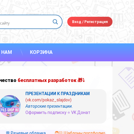
Вход
/
Регистрация
 НАМ
КОРЗИНА
чество
бесплатных разработок 🎁⤵
ПРЕЗЕНТАЦИИ К ПРАЗДНИКАМ
(vk.com/pokaz_slajdov)
Авторские презентации.
Оформить подписку ⭐ VK Донат
💬 Речевые облачка
🧑🏻 Шаблоны портфолио