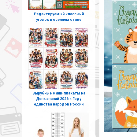
Редактируемый классный
уголок в осеннем стиле
Вырубные мини-плакаты на
День знаний 2026 к Году
единства народов России