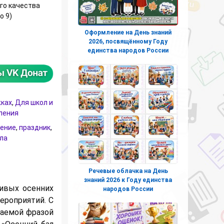
го качества
о 9)
Оформление на День знаний
лажки для создания растяжки (все буквы и цифры)
2026, посвящённому Году
единства народов России
жках
,
Для школ и
ления
ение
,
праздник
,
ла
Речевые облачка на День
знаний 2026 к Году единства
ивых осенних
народов России
ероприятий. С
аемой фразой