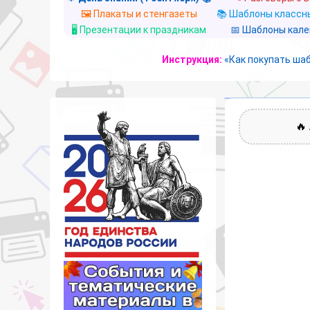
🖼️ Плакаты и стенгазеты
📚 Шаблоны классны
🖥️ Презентации к праздникам
📅 Шаблоны кал
Инструкция:
«Как покупать ша
🔥