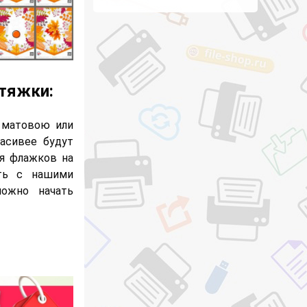
стяжки:
 матовою или
асивее будут
ия флажков на
ть с нашими
можно начать