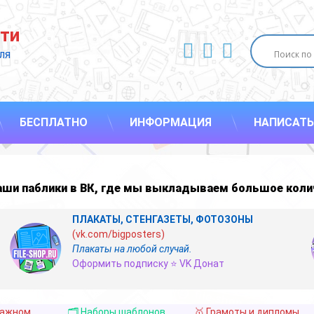
ти
ВКонтакте
YouTube
E-mail
ля 
БЕСПЛАТНО
ИНФОРМАЦИЯ
НАПИСАТЬ
наши
паблики в ВК
,
где мы выкладываем большое коли
ПЛАКАТЫ, СТЕНГАЗЕТЫ, ФОТОЗОНЫ
(vk.com/bigposters)
Плакаты на любой случай.
Оформить подписку ⭐ VK Донат
важном
🗂️ Наборы шаблонов
🥇 Грамоты и дипломы