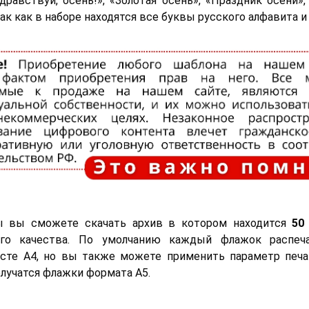
Здравствуй, осень!», «Золотая осень», «Праздник осени»,
, так как в наборе находятся все буквы русского алфавита 
ы вы сможете скачать архив в котором находится
50
о качества. По умолчанию каждый флажок распеча
сте А4, но вы также можете применить параметр печа
олучатся флажки формата А5.