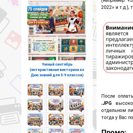
(например: «
2022» и т.д.)
Умный сентябрь
(интерактивная викторина ко
Дню знаний для 5-9 классов)
После оплат
.JPG
высоког
отдельном ли
тогда у Вас п
Промо: