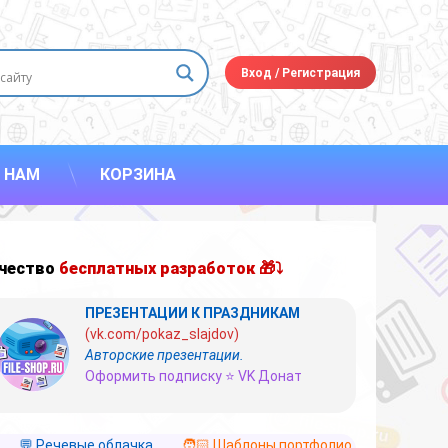
Вход
/
Регистрация
 НАМ
КОРЗИНА
чество
бесплатных разработок 🎁⤵
ПРЕЗЕНТАЦИИ К ПРАЗДНИКАМ
(vk.com/pokaz_slajdov)
Авторские презентации.
Оформить подписку ⭐ VK Донат
💬 Речевые облачка
🧑🏻 Шаблоны портфолио