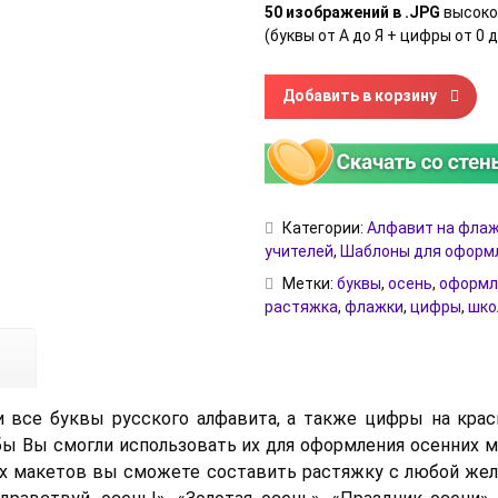
50 изображений в .JPG
высоко
(буквы от А до Я + цифры от 0 д
Количество товара Осенние ф
Добавить в корзину
Категории:
Алфавит на фла
учителей
,
Шаблоны для оформ
Метки:
буквы
,
осень
,
оформл
растяжка
,
флажки
,
цифры
,
шко
 все буквы русского алфавита, а также цифры на крас
бы Вы смогли использовать их для оформления осенних м
х макетов вы сможете составить растяжку с любой жел