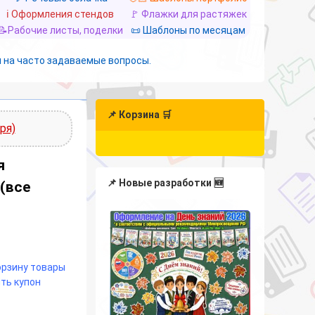
ℹ️ Оформления стендов
🚩 Флажки для растяжек
📝Рабочие листы, поделки
📜 Шаблоны по месяцам
 на часто задаваемые вопросы.
📌 Корзина 🛒
ря)
я
📌 Новые разработки 🆕
(все
корзину товары
ть купон