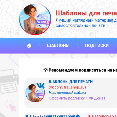
Перейти
к
Шаблоны для печа
содержимому
Лучший наглядный материал д
самостоятельной печати
🏠
ШАБЛОНЫ
ПОДПИСКИ
💡 Рекомендуем подписаться на 
ШАБЛОНЫ ДЛЯ ПЕЧАТИ
(vk.com/file_shop_ru)
Наш основной паблик.
Оформить подписку ⭐ VK Донат
🍁 День знаний (1 сентября) 📚
📢 Разговоры о 