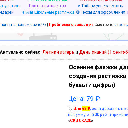
х уголков
Постеры и плакаты
⭐ Табели успеваемости
ендарей
👩🏻‍🏫 Школьные растяжки
🛑 Гексы для оформления
блоны на нашем сайте!?»
|
Проблемы с заказом?
Смотрите
ответы
Актуально сейчас:
Летний лагерь
и
День знаний (1 сентяб
Осенние флажки дл
создания растяжки 
буквы и цифры)
Цена:
79
₽
🏷️
Или
63
₽
, если добавить в 
на сумму
от 300 руб.
и примени
«
СКИДКА20
»