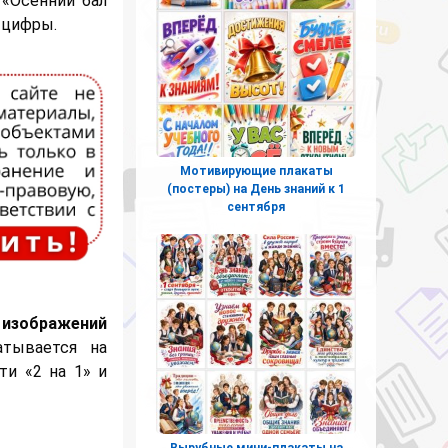
 «Осенний бал
и цифры.
Мотивирующие плакаты
(постеры) на День знаний к 1
сентября
 изображений
тывается на
ти «2 на 1» и
Вырубные мини-плакаты на