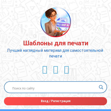
Перейти
к
содержимому
Шаблоны для печати
Лучший наглядный материал для самостоятельной 
печати
ВКонтакте
YouTube
E-mail
Вход
/
Регистрация