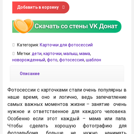
Количество товара От месяца до 5 лет - карточки для ф
Добавить в корзину
Категория:
Карточки для фотосессий
Метки:
дети
,
карточки
,
малыш
,
мама
,
новорожденный
,
фото
,
фотосессия
,
шаблон
Описание
Фотосессии с карточками стали очень популярны в
наше время, оно и логично, ведь запечатление
самых важных моментов жизни – занятие очень
нужное и ответственное для каждого человека.
Особенно если этот каждый – мама или папа.
Чтобы сделать хорошую фотографию для
фотоальбома, больше не нужно нанимать