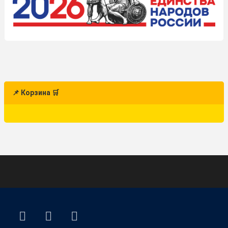
📌 Корзина 🛒
ВКонтакте
YouTube
E-mail