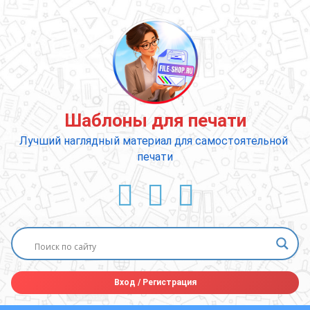
Перейти
к
содержимому
Шаблоны для печати
Лучший наглядный материал для самостоятельной 
печати
ВКонтакте
YouTube
E-mail
Вход
/
Регистрация