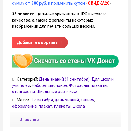
сумму
от 300 руб.
и применить купон
«
СКИДКА20
»
33 плаката:
цельные оригиналы в JPG высокого
качества, а также фрагменты некоторых
изображений для печати больших версий.
Количество товара Оформление доски на 1 сентября (Ден
Добавить в корзину
Категорий:
День знаний (1 сентября)
,
Для школ и
учителей
,
Наборы шаблонов
,
Фотозоны, плакаты,
стенгазеты
,
Школьные растяжки
Метки:
1 сентября
,
день знаний
,
знания
,
оформление
,
плакат
,
плакаты
,
школа
Описание