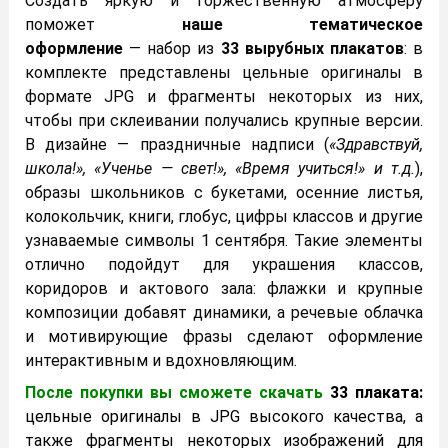
Создать яркую и торжественную атмосферу
поможет
наше тематическое
оформление
— набор из
33 вырубных плакатов
: в
комплекте представлены цельные оригиналы в
формате JPG и фрагменты некоторых из них,
чтобы при склеивании получались крупные версии.
В дизайне — праздничные надписи (
«Здравствуй,
школа!», «Ученье — свет!», «Время учиться!» и т.д.
),
образы школьников с букетами, осенние листья,
колокольчик, книги, глобус, цифры классов и другие
узнаваемые символы 1 сентября. Такие элементы
отлично подойдут для украшения классов,
коридоров и актового зала: флажки и крупные
композиции добавят динамики, а речевые облачка
и мотивирующие фразы сделают оформление
интерактивным и вдохновляющим.
После покупки вы сможете скачать
33 плаката:
цельные оригиналы в JPG высокого качества, а
также фрагменты некоторых изображений для