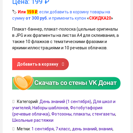
Цена:
199
₽
🏷️
Или
159
₽
, если добавить в корзину товары на
сумму
от 300 руб.
и применить купон
«
СКИДКА20
»
Плакат-баннер, плакат-полоска (цельные оригиналы
в JPG и их фрагменты на листах A4 для склеивания, а
также 10 флажков с тематическими фразами и
яркими иллюстрациями и 10 речевых облачков.
Количество товара Оформление на День знаний для 7 кл
Добавить в корзину
Категорий:
День знаний (1 сентября)
,
Для школ и
учителей
,
Наборы шаблонов
,
Фотобутафория
(речевые облачка)
,
Фотозоны, плакаты, стенгазеты
,
Школьные растяжки
Метки:
1 сентября
,
7 класс
,
день знаний
,
знания
,