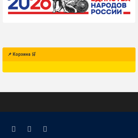
📌 Корзина 🛒
ВКонтакте
YouTube
E-mail