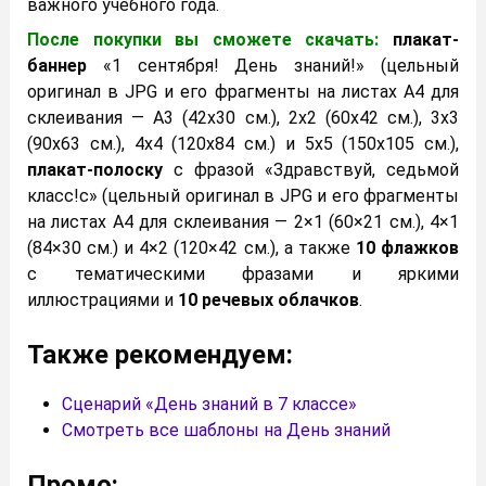
важного учебного года.
После покупки вы сможете скачать:
плакат-
баннер
«1 сентября! День знаний!» (цельный
оригинал в JPG и его фрагменты на листах A4 для
склеивания — А3 (42х30 см.), 2х2 (60х42 см.), 3х3
(90х63 см.), 4х4 (120х84 см.) и 5х5 (150х105 см.),
плакат-полоску
с фразой «Здравствуй, седьмой
класс!с» (цельный оригинал в JPG и его фрагменты
на листах A4 для склеивания — 2×1 (60×21 см.), 4×1
(84×30 см.) и 4×2 (120×42 см.), а также
10 флажков
с тематическими фразами и яркими
иллюстрациями и
10 речевых облачков
.
Также рекомендуем:
Сценарий «День знаний в 7 классе»
Смотреть все шаблоны на День знаний
Промо: