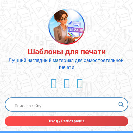
Перейти
к
содержимому
Шаблоны для печати
Лучший наглядный материал для самостоятельной 
печати
ВКонтакте
YouTube
E-mail
Вход
/
Регистрация