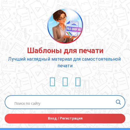
Перейти
к
содержимому
Шаблоны для печати
Лучший наглядный материал для самостоятельной 
печати
ВКонтакте
YouTube
E-mail
Вход
/
Регистрация