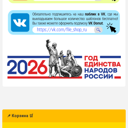
📌 Корзина 🛒