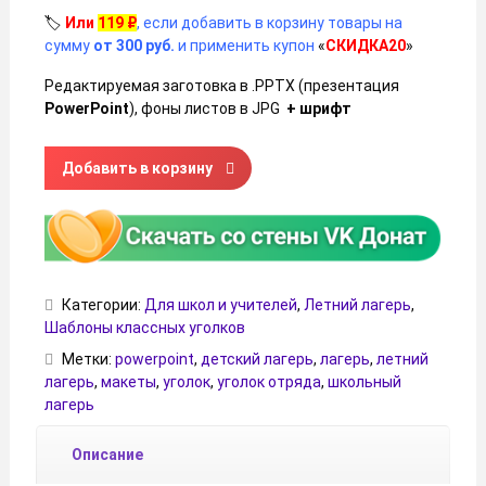
🏷️
Или
119
₽
, если добавить в корзину товары на
сумму
от 300 руб.
и применить купон
«
СКИДКА20
»
Редактируемая заготовка в .PPTX (презентация
PowerPoint
), фоны листов в JPG
+ шрифт
Количество товара Оформления уголка отряда в летнем
Добавить в корзину
Категории:
Для школ и учителей
,
Летний лагерь
,
Шаблоны классных уголков
Метки:
powerpoint
,
детский лагерь
,
лагерь
,
летний
лагерь
,
макеты
,
уголок
,
уголок отряда
,
школьный
лагерь
Описание