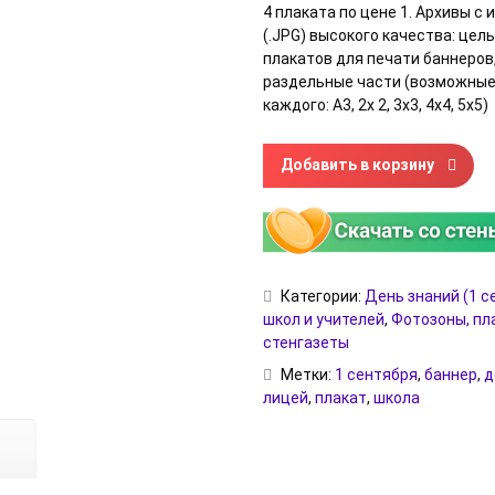
4 плаката по цене 1. Архивы с
(.JPG) высокого качества: цел
плакатов для печати баннеров,
раздельные части (возможны
каждого: А3, 2х 2, 3х3, 4х4, 5х5)
Количество товара Плакаты: "
Добавить в корзину
Категории:
День знаний (1 с
школ и учителей
,
Фотозоны, пл
стенгазеты
Метки:
1 сентября
,
баннер
,
д
лицей
,
плакат
,
школа