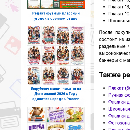
Плакат “З
Плакат “С
Редактируемый классный
уголок в осеннем стиле
Школьный 
После покуп
состоит из и
раздельные 
высококачест
баннеры с м
Также р
Плакат (б
Вырубные мини-плакаты на
День знаний 2026 к Году
Ручная фо
единства народов России
Флажки д
Школьная 
Флажки д
Фотозона 
Плакат-фо