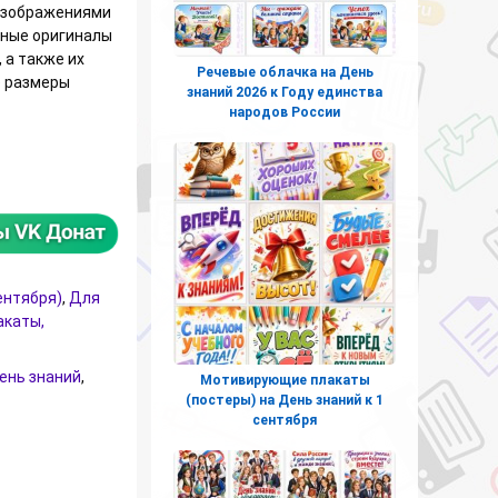
 изображениями
ьные оригиналы
 а также их
Речевые облачка на День
е размеры
знаний 2026 к Году единства
народов России
Здравствуй, школа!", "Здравствуй, лицей!", "С Днём знаний!"
ентября)
,
Для
акаты,
ень знаний
,
Мотивирующие плакаты
(постеры) на День знаний к 1
сентября