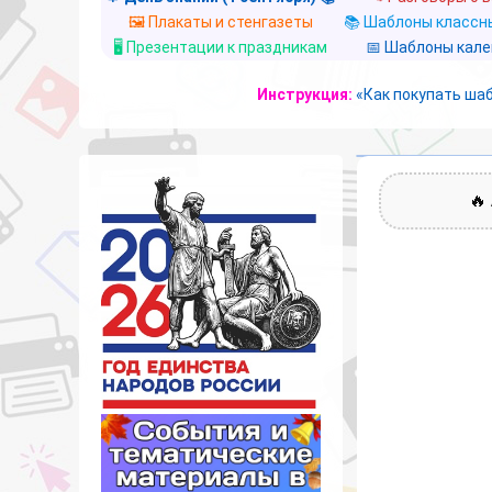
🖼️ Плакаты и стенгазеты
📚 Шаблоны классны
🖥️ Презентации к праздникам
📅 Шаблоны кал
Инструкция:
«Как покупать ша
🔥