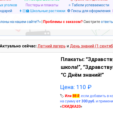
х уголков
Постеры и плакаты
⭐ Табели успеваемости
ендарей
👩🏻‍🏫 Школьные растяжки
🛑 Гексы для оформления
блоны на нашем сайте!?»
|
Проблемы с заказом?
Смотрите
ответы
Актуально сейчас:
Летний лагерь
и
День знаний (1 сентяб
Плакаты: “Здравств
школа!”, “Здравствуй
“С Днём знаний!”
Цена:
110
₽
🏷️
Или
88
₽
, если добавить в 
на сумму
от 300 руб.
и примени
«
СКИДКА20
»