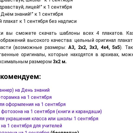
дравствуй, лицей!” к 1 сентября
 Днём знаний!” к 1 сентября
плакат к 1 сентября без надписи
ки вы сможете скачать шаблоны всех 4 плакатов. К
зображений высокого качества: цельный оригинал плаката
части (возможные размеры:
А3, 2х2, 3х3, 4х4, 5х5
). Та
венные оригиналы, которые находятся в архивах, мож
аксимальным размером
3х2 м.
екомендуем:
аннер) на День знаний
торамка на 1 сентября
ля оформления на 1 сентября
фотозона на 1 сентября (книги и карандаши)
ля украшения класса или школы 1 сентября
на 1 сентября для учителей
тозона на 1 сентября
(бесплатно)