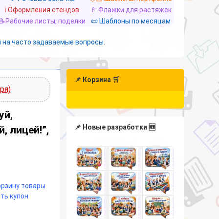
ℹ️ Оформления стендов
🚩 Флажки для растяжек
📝Рабочие листы, поделки
📜 Шаблоны по месяцам
 на часто задаваемые вопросы.
📌 Корзина 🛒
ря)
уй,
📌 Новые разработки 🆕
, лицей!”,
корзину товары
ть купон