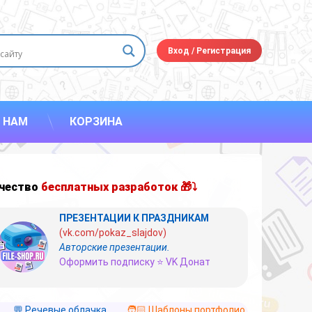
Вход
/
Регистрация
 НАМ
КОРЗИНА
чество
бесплатных разработок 🎁⤵
ПРЕЗЕНТАЦИИ К ПРАЗДНИКАМ
(vk.com/pokaz_slajdov)
Авторские презентации.
Оформить подписку ⭐ VK Донат
💬 Речевые облачка
🧑🏻 Шаблоны портфолио