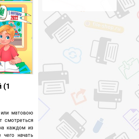
 (1
 или матовою
ет смотреться
 на каждом из
 чего начать