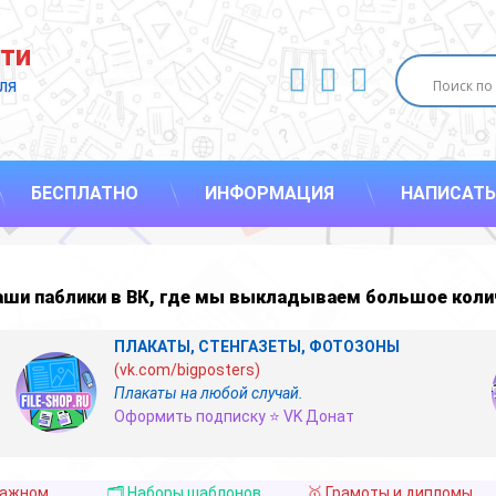
ти
ВКонтакте
YouTube
E-mail
ля 
БЕСПЛАТНО
ИНФОРМАЦИЯ
НАПИСАТЬ
наши
паблики в ВК
,
где мы выкладываем большое коли
ПЛАКАТЫ, СТЕНГАЗЕТЫ, ФОТОЗОНЫ
(vk.com/bigposters)
Плакаты на любой случай.
Оформить подписку ⭐ VK Донат
важном
🗂️ Наборы шаблонов
🥇 Грамоты и дипломы