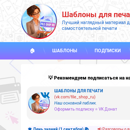
Перейти
к
Шаблоны для печа
содержимому
Лучший наглядный материал д
самостоятельной печати
🏠
ШАБЛОНЫ
ПОДПИСКИ
💡 Рекомендуем подписаться на 
ШАБЛОНЫ ДЛЯ ПЕЧАТИ
(vk.com/file_shop_ru)
Наш основной паблик.
Оформить подписку ⭐ VK Донат
🍁 День знаний (1 сентября) 📚
📢 Разговоры о 