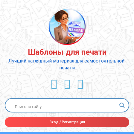
Перейти
к
содержимому
Шаблоны для печати
Лучший наглядный материал для самостоятельной 
печати
ВКонтакте
YouTube
E-mail
Вход
/
Регистрация