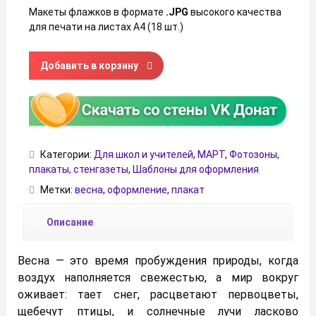
Макеты флажков в формате
.JPG
высокого качества
для печати на листах А4 (18 шт.)
Количество товара Плакат «Весна пришла»
Добавить в корзину
Категории:
Для школ и учителей
,
МАРТ
,
Фотозоны,
плакаты, стенгазеты
,
Шаблоны для оформления
Метки:
весна
,
оформление
,
плакат
Описание
Весна — это время пробуждения природы, когда
воздух наполняется свежестью, а мир вокруг
оживает: тает снег, расцветают первоцветы,
щебечут птицы, и солнечные лучи ласково