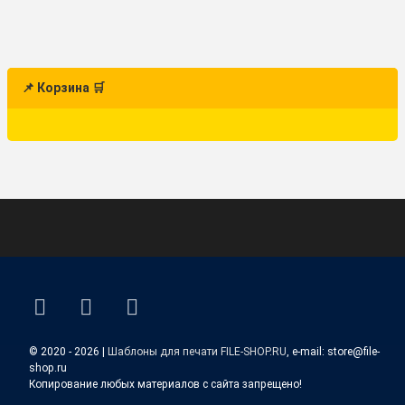
📌 Корзина 🛒
ВКонтакте
YouTube
E-mail
© 2020 - 2026 |
Шаблоны для печати FILE-SHOP.RU
, e-mail: store@file-
shop.ru
Копирование любых материалов с сайта запрещено!