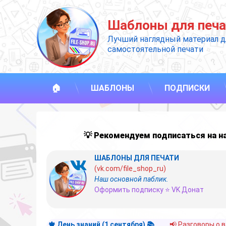
Перейти
к
Шаблоны для печа
содержимому
Лучший наглядный материал д
самостоятельной печати
🏠
ШАБЛОНЫ
ПОДПИСКИ
💡 Рекомендуем подписаться на 
ШАБЛОНЫ ДЛЯ ПЕЧАТИ
(vk.com/file_shop_ru)
Наш основной паблик.
Оформить подписку ⭐ VK Донат
🍁 День знаний (1 сентября) 📚
📢 Разговоры о 