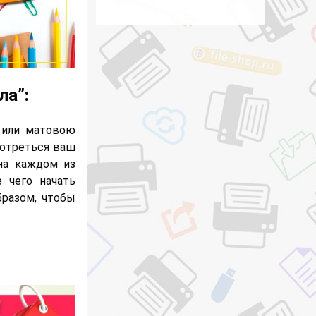
ла”:
 или матовою
мотреться ваш
 на каждом из
 чего начать
бразом, чтобы