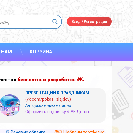
Вход
/
Регистрация
 НАМ
КОРЗИНА
чество
бесплатных разработок 🎁⤵
ПРЕЗЕНТАЦИИ К ПРАЗДНИКАМ
(vk.com/pokaz_slajdov)
Авторские презентации.
Оформить подписку ⭐ VK Донат
💬 Речевые облачка
🧑🏻 Шаблоны портфолио