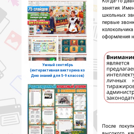
Когда-то дав
занятия. Име
школьных зв
первые звонк
колокольчи
оформления н
Умный сентябрь
(интерактивная викторина ко
Дню знаний для 5-9 классов)
После покуп
высокого ка