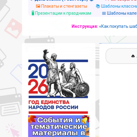
🖼️ Плакаты и стенгазеты
📚 Шаблоны классны
🖥️ Презентации к праздникам
📅 Шаблоны кал
Инструкция:
«Как покупать ша
🔥