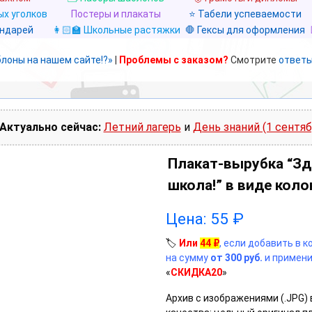
х уголков
Постеры и плакаты
⭐ Табели успеваемости
ендарей
👩🏻‍🏫 Школьные растяжки
🛑 Гексы для оформления
блоны на нашем сайте!?»
|
Проблемы с заказом?
Смотрите
ответы
Актуально сейчас:
Летний лагерь
и
День знаний (1 сентяб
Плакат-вырубка “Зд
школа!” в виде кол
Цена:
55
₽
🏷️
Или
44
₽
, если добавить в 
на сумму
от 300 руб.
и примени
«
СКИДКА20
»
Архив с изображениями (.JPG)