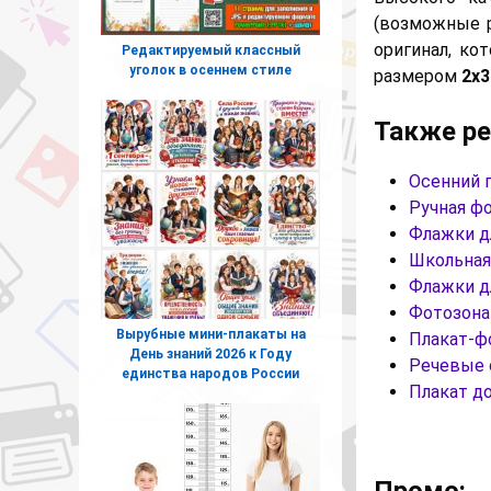
(возможные 
оригинал, ко
Редактируемый классный
уголок в осеннем стиле
размером
2х3
Также р
Осенний п
Ручная фо
Флажки д
Школьная 
Флажки д
Фотозона 
Вырубные мини-плакаты на
Плакат-фо
День знаний 2026 к Году
Речевые 
единства народов России
Плакат до
Промо: