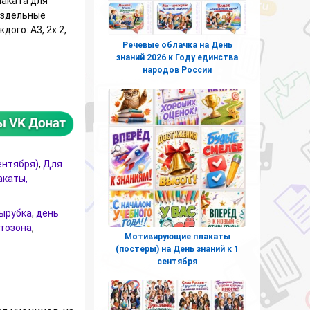
лаката для
раздельные
ого: А3, 2х 2,
Речевые облачка на День
знаний 2026 к Году единства
народов России
рубка "Здравствуй, школа!" в виде колокольчика
ентября)
,
Для
акаты,
ырубка
,
день
тозона
,
Мотивирующие плакаты
(постеры) на День знаний к 1
сентября