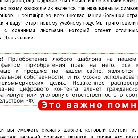
ным давно, еще в древности, обычный колокольчик собира
нно поэму колокольчик является, так называемым, симв
онков. 1 сентября во всех школах нашей большой стра
и и дадут старт новому учебному году. Мы приготовили 
ка с осенними листьями, который станет отличны
а День знаний!
ки вы сможете скачать шаблон, который состоит из
чества: цельный оригинал плаката, а также его разд