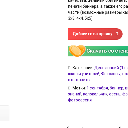
качества: цельный оригинал п
печати баннера, а также его 
части (возможные размеры кажд
3х3, 4х4, 5х5)
Количество товара Плакат-вы
Добавить в корзину
Категории:
День знаний (1 с
школ и учителей
,
Фотозоны, пл
стенгазеты
Метки:
1 сентября
,
баннер
,
в
знаний
,
колокольчик
,
осень
,
фо
фотосессия