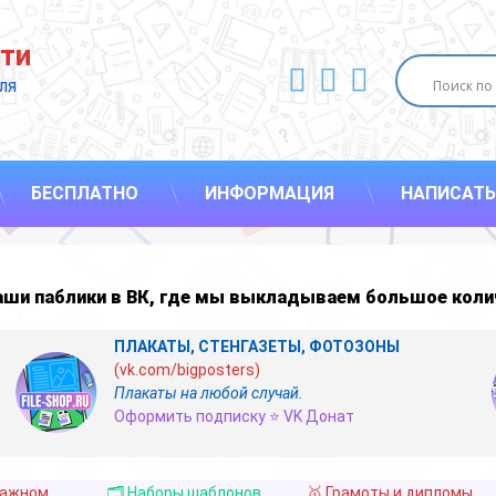
ти
ВКонтакте
YouTube
E-mail
ля 
БЕСПЛАТНО
ИНФОРМАЦИЯ
НАПИСАТЬ
наши
паблики в ВК
,
где мы выкладываем большое коли
ПЛАКАТЫ, СТЕНГАЗЕТЫ, ФОТОЗОНЫ
(vk.com/bigposters)
Плакаты на любой случай.
Оформить подписку ⭐ VK Донат
важном
🗂️ Наборы шаблонов
🥇 Грамоты и дипломы