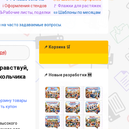
ℹ️ Оформления стендов
🚩 Флажки для растяжек
📝Рабочие листы, поделки
📜 Шаблоны по месяцам
 на часто задаваемые вопросы.
📌 Корзина 🛒
ря)
равствуй,
📌 Новые разработки 🆕
окольчика
корзину товары
ть купон
 высокого