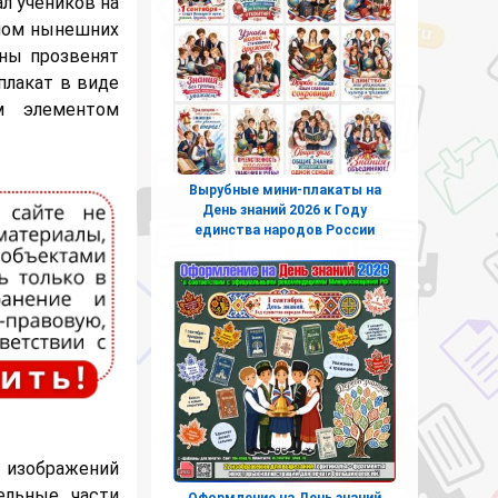
л учеников на
олом нынешних
ны прозвенят
плакат в виде
м элементом
Вырубные мини-плакаты на
День знаний 2026 к Году
единства народов России
 изображений
ельные части
Оформление на День знаний