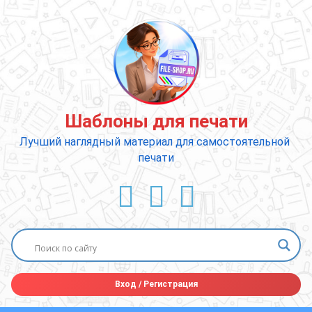
Перейти
к
содержимому
Шаблоны для печати
Лучший наглядный материал для самостоятельной 
печати
ВКонтакте
YouTube
E-mail
Вход
/
Регистрация