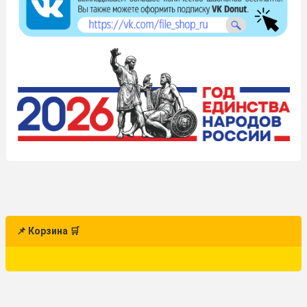
📌 Корзина 🛒