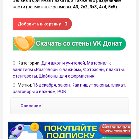
цельный оригинал плаката, а также его раздельные
части (возможные размеры:
А3, 2х2, 3х3, 4х4, 5х5
).
Количество товара Плакат «Как пишут законы?» (Разгово
Добавить в корзину
Категории:
Для школ и учителей
,
Материал к
занятиям «Разговоры о важном»
,
Фотозоны, плакаты,
стенгазеты
,
Шаблоны для оформления
Метки:
16 декабря
,
закон
,
Как пишут законы
,
плакат
,
разговоры о важном
,
РОВ
Описание