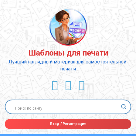
Перейти
к
содержимому
Шаблоны для печати
Лучший наглядный материал для самостоятельной 
печати
ВКонтакте
YouTube
E-mail
Вход
/
Регистрация