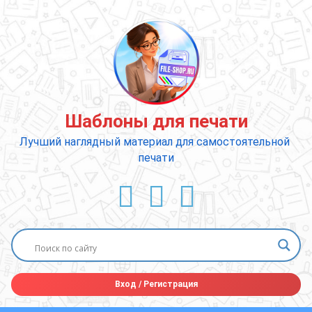
Перейти
к
содержимому
Шаблоны для печати
Лучший наглядный материал для самостоятельной 
печати
ВКонтакте
YouTube
E-mail
Вход
/
Регистрация