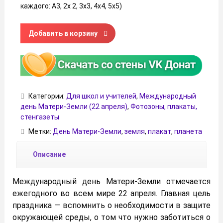
каждого: А3, 2х 2, 3х3, 4х4, 5х5)
Количество товара Плакат "Международный день Матер
Добавить в корзину
Категории:
Для школ и учителей
,
Международный
день Матери-Земли (22 апреля)
,
Фотозоны, плакаты,
стенгазеты
Метки:
День Матери-Земли
,
земля
,
плакат
,
планета
Описание
Международный день Матери-Земли отмечается
ежегодного во всем мире 22 апреля. Главная цель
праздника — вспомнить о необходимости в
защите
окружающей среды, о том что нужно заботиться о