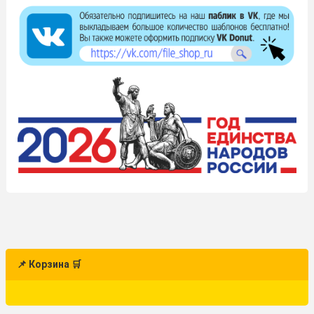
📌 Корзина 🛒