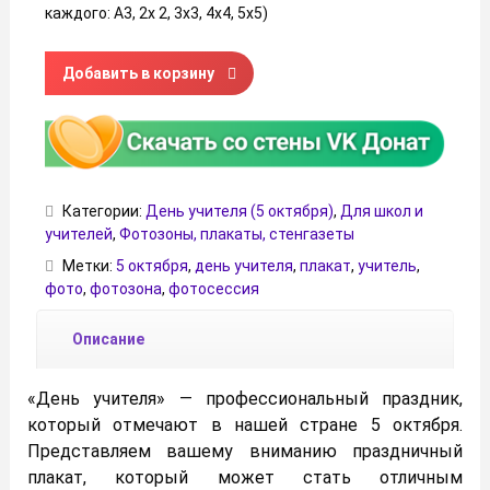
каждого: А3, 2х 2, 3х3, 4х4, 5х5)
Количество товара Плакат на День учителя (5 октября)
Добавить в корзину
Категории:
День учителя (5 октября)
,
Для школ и
учителей
,
Фотозоны, плакаты, стенгазеты
Метки:
5 октября
,
день учителя
,
плакат
,
учитель
,
фото
,
фотозона
,
фотосессия
Описание
«День учителя» — профессиональный праздник,
который отмечают в нашей стране 5 октября.
Представляем вашему вниманию праздничный
плакат, который может стать отличным