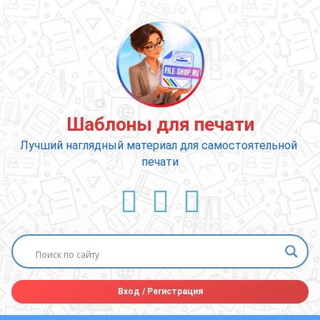
Перейти
к
содержимому
Шаблоны для печати
Лучший наглядный материал для самостоятельной 
печати
ВКонтакте
YouTube
E-mail
Вход
/
Регистрация