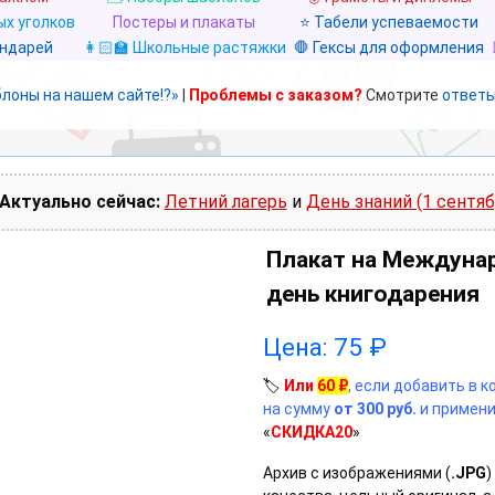
х уголков
Постеры и плакаты
⭐ Табели успеваемости
ендарей
👩🏻‍🏫 Школьные растяжки
🛑 Гексы для оформления
блоны на нашем сайте!?»
|
Проблемы с заказом?
Смотрите
ответы
Актуально сейчас:
Летний лагерь
и
День знаний (1 сентяб
Плакат на Междуна
день книгодарения
Цена:
75
₽
🏷️
Или
60
₽
, если добавить в 
на сумму
от 300 руб.
и примени
«
СКИДКА20
»
Архив с изображениями (
.JPG
)