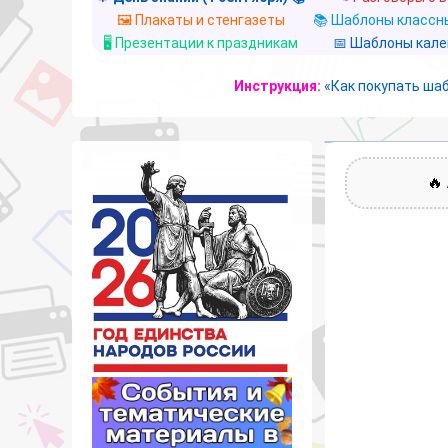
🖼️ Плакаты и стенгазеты
📚 Шаблоны классны
🖥️ Презентации к праздникам
📅 Шаблоны кал
Инструкция:
«Как покупать ша
🔥