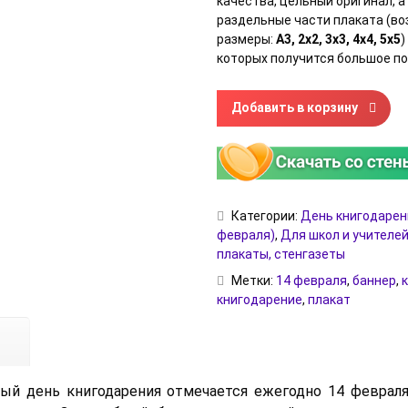
качества, цельный оригинал, а
раздельные части плаката (в
размеры:
А3, 2х2, 3х3, 4х4, 5х5
)
которых получится большое по
Количество товара Плакат н
Добавить в корзину
Категории:
День книгодарен
февраля)
,
Для школ и учителе
плакаты, стенгазеты
Метки:
14 февраля
,
баннер
,
книгодарение
,
плакат
й день книгодарения отмечается ежегодно 14 февраля