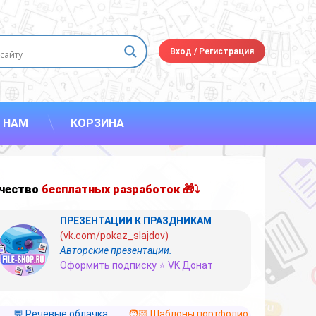
Вход
/
Регистрация
 НАМ
КОРЗИНА
чество
бесплатных разработок 🎁⤵
ПРЕЗЕНТАЦИИ К ПРАЗДНИКАМ
(vk.com/pokaz_slajdov)
Авторские презентации.
Оформить подписку ⭐ VK Донат
💬 Речевые облачка
🧑🏻 Шаблоны портфолио