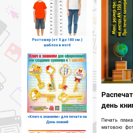
Ростомер (от 5 до 180 см.)
шаблон в word
Распечат
день кни
«Ключ к знаниям» для печати на
Печать плак
День знаний
матовою фот