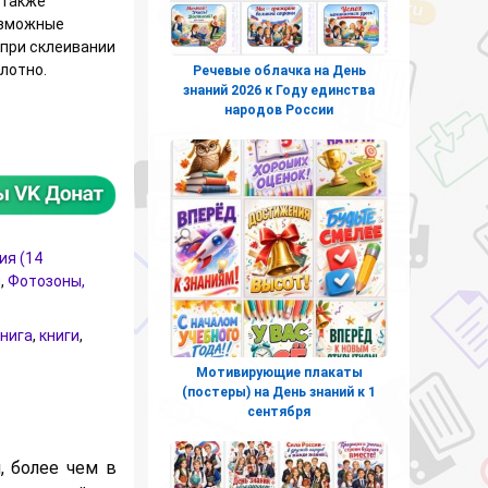
 также
озможные
 при склеивании
лотно.
Речевые облачка на День
знаний 2026 к Году единства
народов России
а Международный день книгодарения
ия (14
й
,
Фотозоны,
книга
,
книги
,
Мотивирующие плакаты
(постеры) на День знаний к 1
сентября
, более чем в