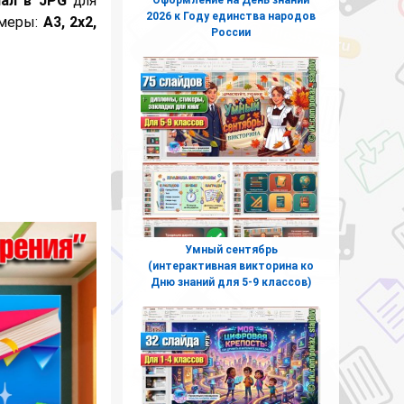
нал в JPG
для
2026 к Году единства народов
змеры:
А3, 2х2,
России
Умный сентябрь
(интерактивная викторина ко
Дню знаний для 5-9 классов)