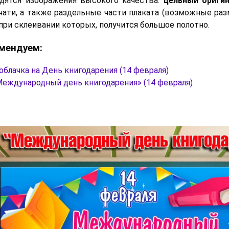
дятся изображения высокого качества:
цельный ориги
чати, а также раздельные части плаката (возможные ра
при склеивании которых, получится большое полотно.
мендуем:
блачка на День книгодарения (14 февраля)
Международный день книгодарения» (14 февраля)