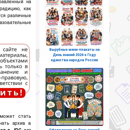
равленный на
радицию, как
тся различные
азовательные
Вырубные мини-плакаты на
День знаний 2026 к Году
единства народов России
 может стать
чать архив в
Оформление на День знаний