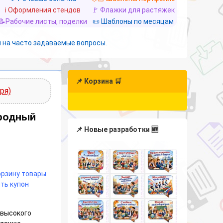
ℹ️ Оформления стендов
🚩 Флажки для растяжек
📝Рабочие листы, поделки
📜 Шаблоны по месяцам
 на часто задаваемые вопросы.
📌 Корзина 🛒
ря)
родный
📌 Новые разработки 🆕
корзину товары
ть купон
 высокого