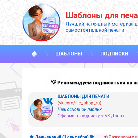
Перейти
к
Шаблоны для печа
содержимому
Лучший наглядный материал д
самостоятельной печати
🏠
ШАБЛОНЫ
ПОДПИСКИ
💡 Рекомендуем подписаться на 
ШАБЛОНЫ ДЛЯ ПЕЧАТИ
(vk.com/file_shop_ru)
Наш основной паблик.
Оформить подписку ⭐ VK Донат
🍁 День знаний (1 сентября) 📚
📢 Разговоры о 