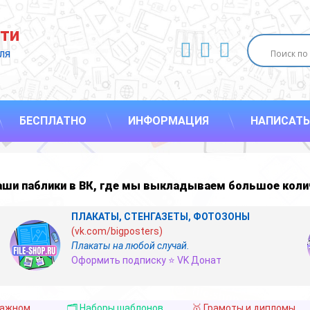
ти
ВКонтакте
YouTube
E-mail
ля 
БЕСПЛАТНО
ИНФОРМАЦИЯ
НАПИСАТЬ
наши
паблики в ВК
,
где мы выкладываем большое коли
ПЛАКАТЫ, СТЕНГАЗЕТЫ, ФОТОЗОНЫ
(vk.com/bigposters)
Плакаты на любой случай.
Оформить подписку ⭐ VK Донат
важном
🗂️ Наборы шаблонов
🥇 Грамоты и дипломы