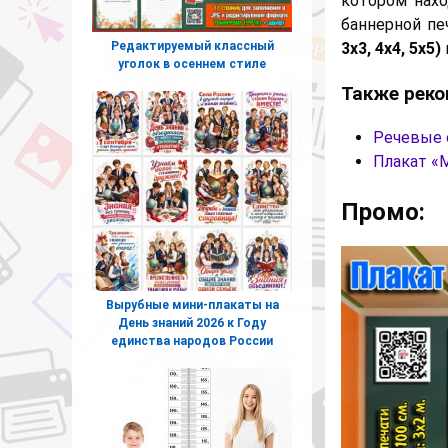
котором нахо
баннерной пе
Редактируемый классный
3х3, 4х4, 5х5)
уголок в осеннем стиле
Также реко
Речевые о
Плакат «
Промо:
Вырубные мини-плакаты на
День знаний 2026 к Году
единства народов России