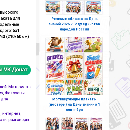
высокого
лаката для
Речевые облачка на День
раздельные
знаний 2026 к Году единства
народов России
ждого:
5х1
7×3 (210х60 см)
.
лоска «Заводы России» к занятию «Разговоры о важном» (16 
елей
,
Материал к
м»
,
Фотозоны,
 для
Мотивирующие плакаты
(постеры) на День знаний к 1
сентября
и
,
интернет
,
сть
,
разговоры