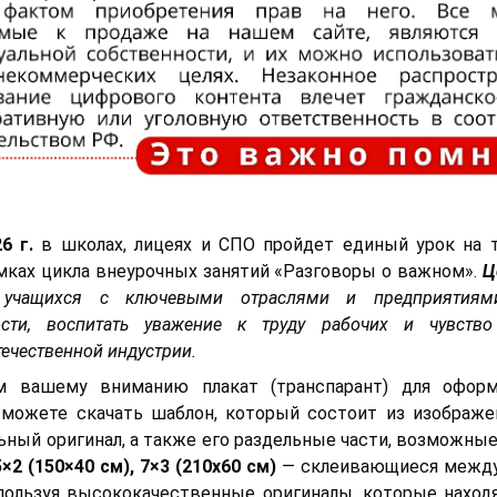
6 г.
в школах, лицеях и СПО пройдет единый урок на
мках цикла внеурочных занятий «Разговоры о важном».
Ц
 учащихся с ключевыми отраслями и предприятиям
сти, воспитать уважение к труду рабочих и чувство
ечественной индустрии.
м вашему вниманию плакат (транспарант) для оформ
сможете скачать шаблон, который состоит из изображе
льный оригинал, а также его раздельные части, возможны
5×2 (150×40 см), 7×3 (210х60 см)
— склеивающиеся между
пользуя высококачественные оригиналы, которые находя