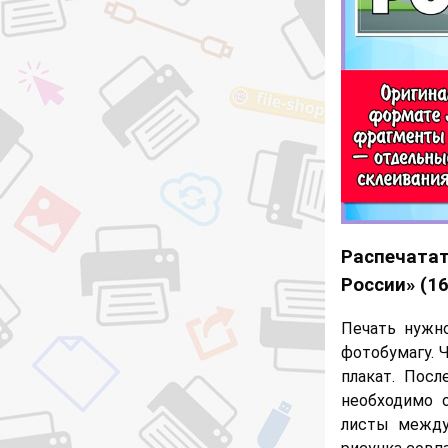
Распечатат
России» (1
Печать нужн
фотобумагу. 
плакат. Посл
необходимо о
листы между