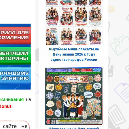
Вырубные мини-плакаты на
День знаний 2026 к Году
единства народов России
скачивания
на
Donut
.
Оформление на День знаний