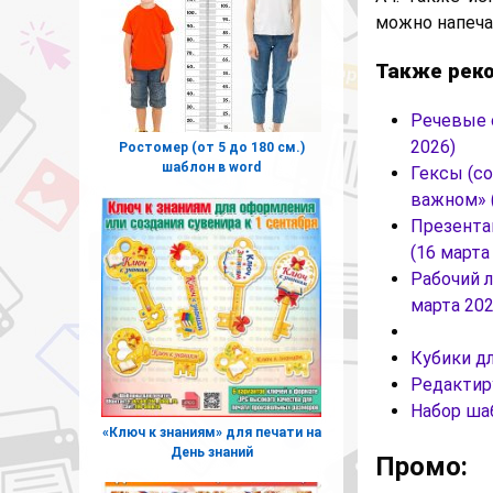
можно напеча
Также рек
Речевые 
2026)
Ростомер (от 5 до 180 см.)
шаблон в word
Гексы (с
важном» (
Презента
(16 марта
Рабочий 
марта 202
Кубики д
Редактир
Набор ш
«Ключ к знаниям» для печати на
День знаний
Промо: