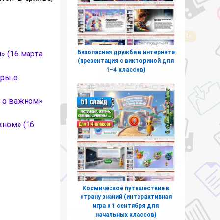
Безопасная дружба в интернете
» (16 марта
(презентация с викториной для
1–4 классов)
оры о
ы о важном»
жном» (16
Космическое путешествие в
страну знаний (интерактивная
игра к 1 сентября для
начальных классов)