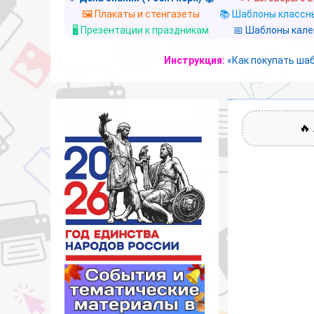
🖼️ Плакаты и стенгазеты
📚 Шаблоны классны
🖥️ Презентации к праздникам
📅 Шаблоны кал
Инструкция:
«Как покупать ша
🔥