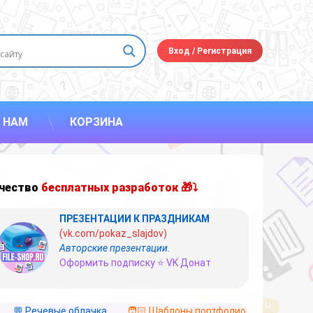
Вход
/
Регистрация
 НАМ
КОРЗИНА
чество
бесплатных разработок 🎁⤵
ПРЕЗЕНТАЦИИ К ПРАЗДНИКАМ
(vk.com/pokaz_slajdov)
Авторские презентации.
Оформить подписку ⭐ VK Донат
💬 Речевые облачка
🧑🏻 Шаблоны портфолио