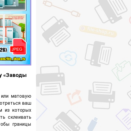
у «Заводы
 или матовую
мотреться ваш
ом из которых
ать склеивать
тобы границы