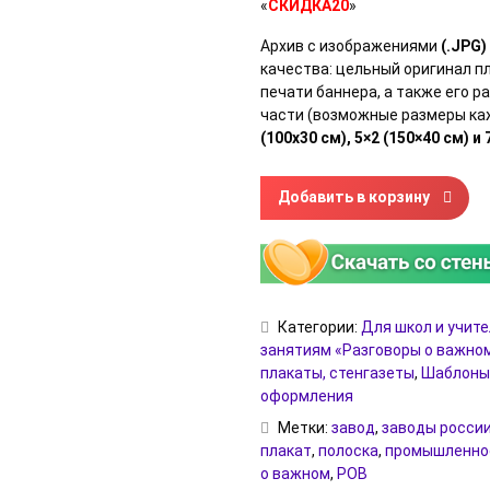
«
СКИДКА20
»
Архив с изображениями
(.JPG)
качества: цельный оригинал п
печати баннера, а также его 
части (возможные размеры ка
(100х30 см), 5×2 (150×40 см) и 
Количество товара Плакат-по
Добавить в корзину
Категории:
Для школ и учит
занятиям «Разговоры о важно
плакаты, стенгазеты
,
Шаблоны
оформления
Метки:
завод
,
заводы росси
плакат
,
полоска
,
промышленно
о важном
,
РОВ