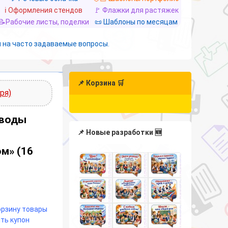
ℹ️ Оформления стендов
🚩 Флажки для растяжек
📝Рабочие листы, поделки
📜 Шаблоны по месяцам
 на часто задаваемые вопросы.
📌 Корзина 🛒
ря)
аводы
📌 Новые разработки 🆕
м» (16
корзину товары
ть купон