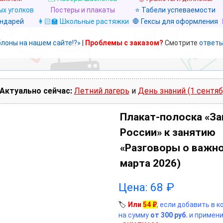
х уголков
Постеры и плакаты
⭐ Табели успеваемости
ендарей
👩🏻‍🏫 Школьные растяжки
🛑 Гексы для оформления
блоны на нашем сайте!?»
|
Проблемы с заказом?
Смотрите
ответы
Актуально сейчас:
Летний лагерь
и
День знаний (1 сентяб
Плакат-полоска «З
России» к занятию
«Разговоры о важно
марта 2026)
Цена:
68
₽
🏷️
Или
54
₽
, если добавить в 
на сумму
от 300 руб.
и примени