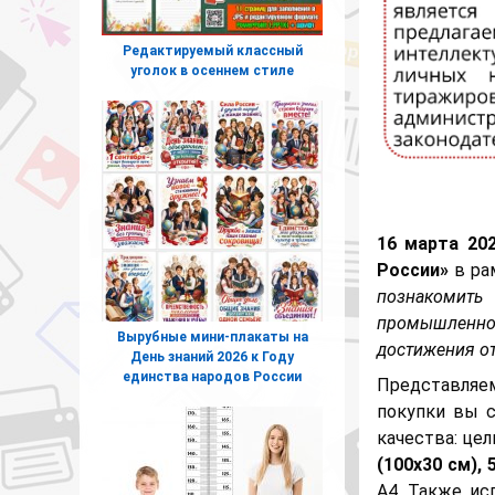
Редактируемый классный
уголок в осеннем стиле
16 марта 202
России»
в ра
познакомить
промышленно
Вырубные мини-плакаты на
достижения от
День знаний 2026 к Году
единства народов России
Представляе
покупки вы 
качества: це
(100х30 см), 
А4. Также ис