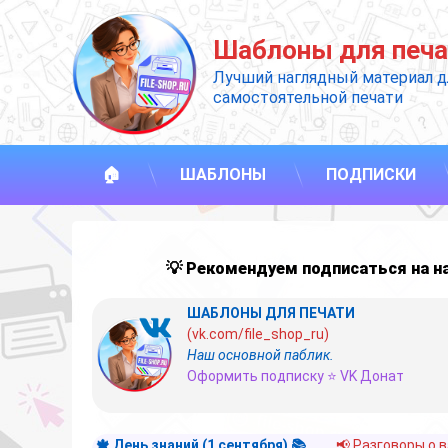
Перейти
к
Шаблоны для печа
содержимому
Лучший наглядный материал д
самостоятельной печати
🏠
ШАБЛОНЫ
ПОДПИСКИ
💡 Рекомендуем подписаться на 
ШАБЛОНЫ ДЛЯ ПЕЧАТИ
(vk.com/file_shop_ru)
Наш основной паблик.
Оформить подписку ⭐ VK Донат
🍁 День знаний (1 сентября) 📚
📢 Разговоры о 