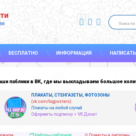
ти
ВКонтакте
YouTube
E-mail
ля 
БЕСПЛАТНО
ИНФОРМАЦИЯ
НАПИСАТЬ
наши
паблики в ВК
,
где мы выкладываем большое коли
ПЛАКАТЫ, СТЕНГАЗЕТЫ, ФОТОЗОНЫ
(vk.com/bigposters)
Плакаты на любой случай.
Оформить подписку ⭐ VK Донат
важном
🗂️ Наборы шаблонов
🥇 Грамоты и дипломы