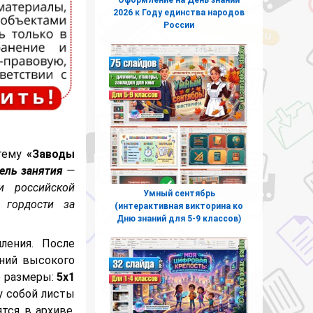
2026 к Году единства народов
России
 тему
«Заводы
ель занятия
—
и российской
Умный сентябрь
 гордости за
(интерактивная викторина ко
Дню знаний для 5-9 классов)
ления. После
ний высокого
е размеры:
5х1
 собой листы
тся в архиве,