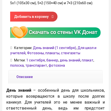
5х1 (105х30 см), 5×2 (150×40 см) и 7×3 (210х60 см).
Количество товара Плакат-полоска к 1 сентября для 3-4
Добавить в корзину
Категории:
День знаний (1 сентября)
,
Для школ и
учителей
,
Фотозоны, плакаты, стенгазеты
Метки:
1 сентября
,
баннер
,
день знаний
,
плакат
,
полоска
,
транспарант
,
фотозона
Описание
День знаний
– особенный день для школьников,
которые возвращаются в школу после долгих
каникул. Для учителей это не менее важный и
ответственный день, ведь им предстоит