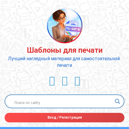
Перейти
к
содержимому
Шаблоны для печати
Лучший наглядный материал для самостоятельной 
печати
ВКонтакте
YouTube
E-mail
Вход
/
Регистрация