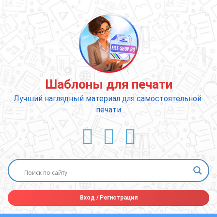
Перейти
к
содержимому
Шаблоны для печати
Лучший наглядный материал для самостоятельной 
печати
ВКонтакте
YouTube
E-mail
Вход
/
Регистрация