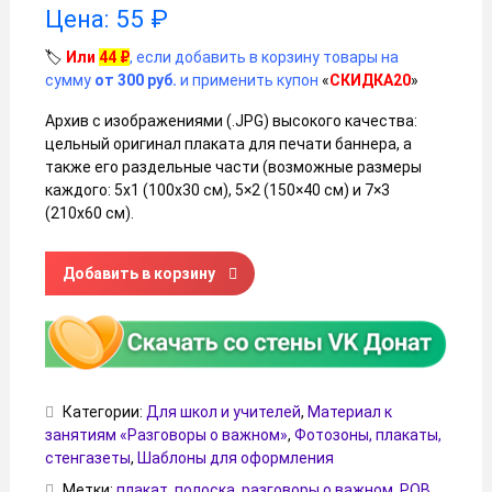
Цена:
55
₽
🏷️
Или
44
₽
, если добавить в корзину товары на
сумму
от 300 руб.
и применить купон
«
СКИДКА20
»
Архив с изображениями (.JPG) высокого качества:
цельный оригинал плаката для печати баннера, а
также его раздельные части (возможные размеры
каждого: 5х1 (100х30 см), 5×2 (150×40 см) и 7×3
(210х60 см).
Количество товара Плакат-полоска «Творчество, которо
Добавить в корзину
Категории:
Для школ и учителей
,
Материал к
занятиям «Разговоры о важном»
,
Фотозоны, плакаты,
стенгазеты
,
Шаблоны для оформления
Метки:
плакат
,
полоска
,
разговоры о важном
,
РОВ
,