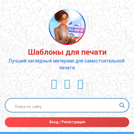
Перейти
к
содержимому
Шаблоны для печати
Лучший наглядный материал для самостоятельной 
печати
ВКонтакте
YouTube
E-mail
Вход
/
Регистрация