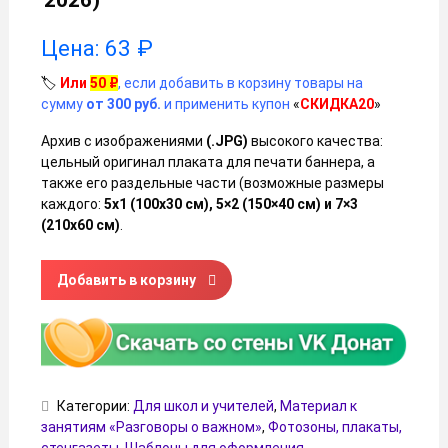
2026)
Цена:
63
₽
🏷️
Или
50
₽
, если добавить в корзину товары на
сумму
от 300 руб.
и применить купон
«
СКИДКА20
»
Архив с изображениями
(.JPG)
высокого качества:
цельный оригинал плаката для печати баннера, а
также его раздельные части (возможные размеры
каждого:
5х1 (100х30 см), 5×2 (150×40 см) и 7×3
(210х60 см)
.
Количество товара Плакат-полоска «Цифровой щит. Осно
Добавить в корзину
Категории:
Для школ и учителей
,
Материал к
занятиям «Разговоры о важном»
,
Фотозоны, плакаты,
стенгазеты
,
Шаблоны для оформления