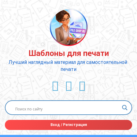
Перейти
к
содержимому
Шаблоны для печати
Лучший наглядный материал для самостоятельной 
печати
ВКонтакте
YouTube
E-mail
Вход
/
Регистрация