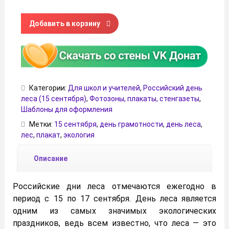
Количество товара Плакат "Российские дни леса" (15-17 
Добавить в корзину
Категории:
Для школ и учителей
,
Российский день
леса (15 сентября)
,
Фотозоны, плакаты, стенгазеты
,
Шаблоны для оформления
Метки:
15 сентября
,
день грамотности
,
день леса
,
лес
,
плакат
,
экология
Описание
Российские дни леса отмечаются ежегодно в
период с 15 по 17 сентября. День леса является
одним из самых значимых экологических
праздников, ведь всем известно, что леса — это