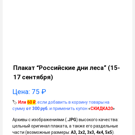
Плакат “Российские дни леса” (15-
17 сентября)
Цена:
75
₽
🏷️
Или
60
₽
, если добавить в корзину товары на
сумму
от 300 руб.
и применить купон
«
СКИДКА20
»
Архивы с изображениями (
.JPG
) высокого качества:
цельный оригинал плаката, а также его раздельные
части (возможные размеры:
А3, 2х2, 3х3, 4х4, 5х5
).