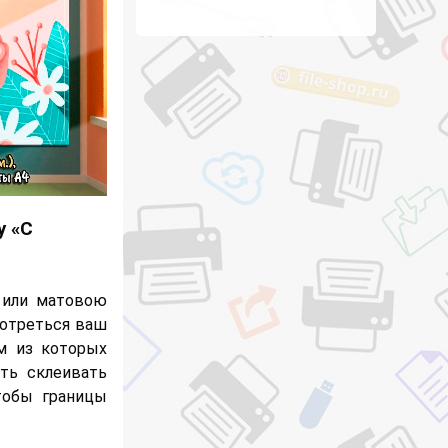
у «С
 или матовою
мотреться ваш
ом из которых
ать склеивать
тобы границы