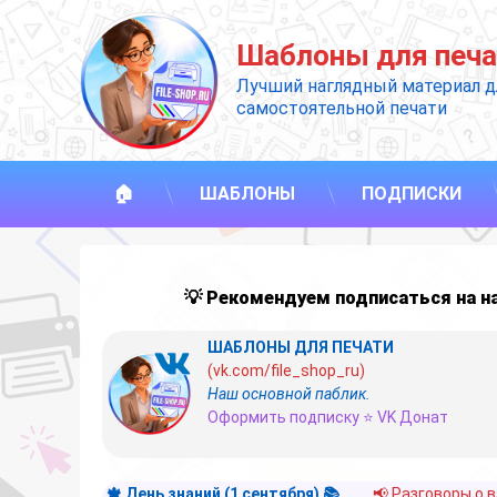
Перейти
к
Шаблоны для печа
содержимому
Лучший наглядный материал д
самостоятельной печати
🏠
ШАБЛОНЫ
ПОДПИСКИ
💡 Рекомендуем подписаться на 
ШАБЛОНЫ ДЛЯ ПЕЧАТИ
(vk.com/file_shop_ru)
Наш основной паблик.
Оформить подписку ⭐ VK Донат
🍁 День знаний (1 сентября) 📚
📢 Разговоры о 