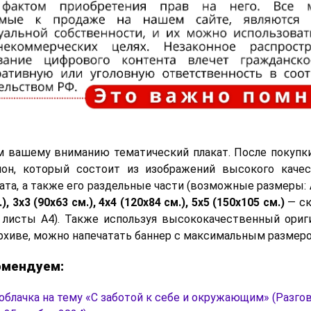
м вашему вниманию тематический плакат. После покупк
лон, который состоит из изображений высокого качес
ката, а также его раздельные части (возможные размеры:
), 3х3 (90х63 см.), 4х4 (120х84 см.), 5х5 (150х105 см.)
— с
листы А4). Также используя высококачественный ориг
архиве, можно напечатать баннер с максимальным разме
омендуем:
облачка на тему «С заботой к себе и окружающим» (Разго