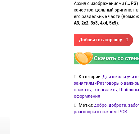
Архив с изображениями (
.JPG
)
качества: цельный оригинал пл
его раздельные части (возмо
А3, 2х2, 3х3, 4х4, 5х5
).
Количество товара Плакат «С
Добавить в корзину
Категории:
Для школ и учит
занятиям «Разговоры о важно
плакаты, стенгазеты
,
Шаблоны
оформления
Метки:
добро
,
доброта
,
забо
разговоры о важном
,
РОВ