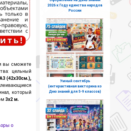
2026 к Году единства народов
России
и вы сможете
тва: цельный
А3 (42х30см.),
Умный сентябрь
клеивающиеся
(интерактивная викторина ко
инал, который
Дню знаний для 5-9 классов)
ром
3х2 м.
воры о