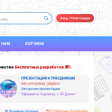
Вход
/
Регистрация
 НАМ
КОРЗИНА
чество
бесплатных разработок 🎁⤵
ПРЕЗЕНТАЦИИ К ПРАЗДНИКАМ
(vk.com/pokaz_slajdov)
Авторские презентации.
Оформить подписку ⭐ VK Донат
💬 Речевые облачка
🧑🏻 Шаблоны портфолио