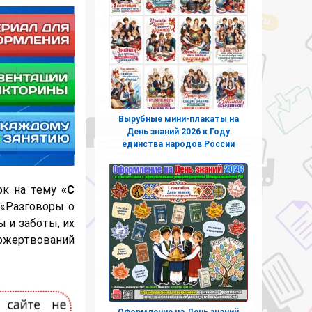
Вырубные мини-плакаты на
День знаний 2026 к Году
единства народов России
рок на тему
«С
 «Разговоры о
 и заботы, их
пожертвований
Оформление на День знаний