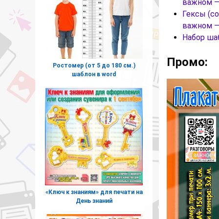
важном — 
Гексы (с
важном — 
Набор ш
Промо:
Ростомер (от 5 до 180 см.)
шаблон в word
«Ключ к знаниям» для печати на
День знаний