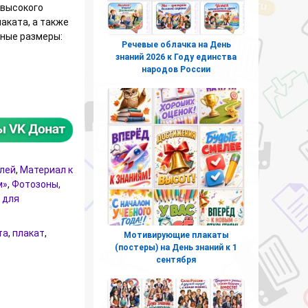
 высокого
аката, а также
жные размеры:
Речевые облачка на День
знаний 2026 к Году единства
народов России
 заботой к себе и окружающим» (Разговоры о важном — 25 ноя
елей
,
Материал к
м»
,
Фотозоны,
 для
та
,
плакат
,
Мотивирующие плакаты
(постеры) на День знаний к 1
сентября