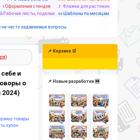
ℹ️ Оформления стендов
🚩 Флажки для растяжек
📝Рабочие листы, поделки
📜 Шаблоны по месяцам
 на часто задаваемые вопросы.
📌 Корзина 🛒
ря)
 себе и
📌 Новые разработки 🆕
оворы о
 2024)
корзину товары
ть купон