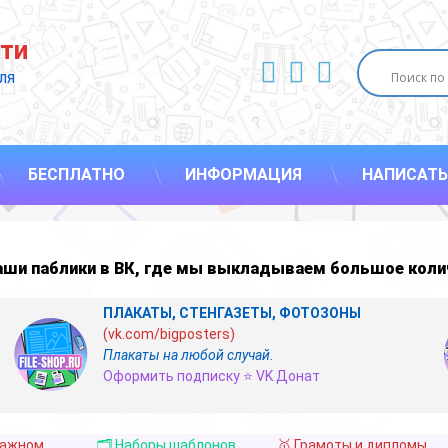
ти
ВКонтакте
YouTube
E-mail
ля 
БЕСПЛАТНО
ИНФОРМАЦИЯ
НАПИСАТЬ
наши
паблики в ВК
,
где мы выкладываем большое коли
ПЛАКАТЫ, СТЕНГАЗЕТЫ, ФОТОЗОНЫ
(vk.com/bigposters)
Плакаты на любой случай.
Оформить подписку ⭐ VK Донат
важном
🗂️ Наборы шаблонов
🥇 Грамоты и дипломы