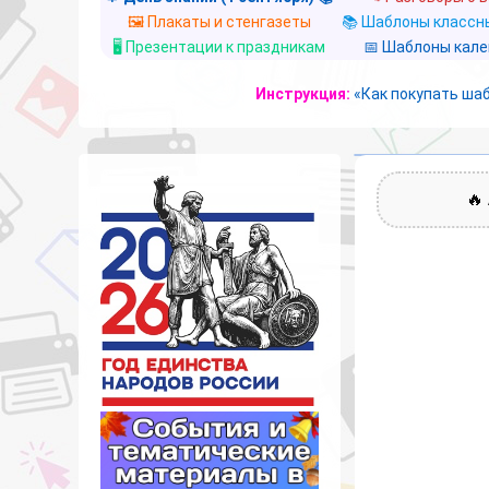
🖼️ Плакаты и стенгазеты
📚 Шаблоны классны
🖥️ Презентации к праздникам
📅 Шаблоны кал
Инструкция:
«Как покупать ша
🔥