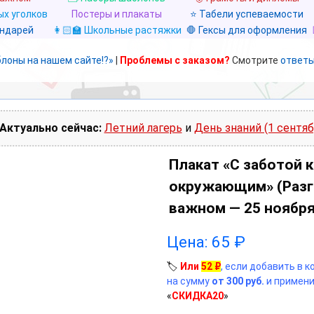
х уголков
Постеры и плакаты
⭐ Табели успеваемости
ендарей
👩🏻‍🏫 Школьные растяжки
🛑 Гексы для оформления
блоны на нашем сайте!?»
|
Проблемы с заказом?
Смотрите
ответы
Актуально сейчас:
Летний лагерь
и
День знаний (1 сентяб
Плакат «С заботой к
окружающим» (Разг
важном — 25 ноября
Цена:
65
₽
🏷️
Или
52
₽
, если добавить в 
на сумму
от 300 руб.
и примени
«
СКИДКА20
»