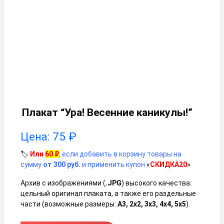
Плакат “Ура! Весенние каникулы!”
Цена:
75
₽
🏷️
Или
60
₽
, если добавить в корзину товары на
сумму
от 300 руб.
и применить купон
«
СКИДКА20
»
Архив с изображениями (
.JPG
) высокого качества:
цельный оригинал плаката, а также его раздельные
части (возможные размеры:
А3, 2х2, 3х3, 4х4, 5х5
).