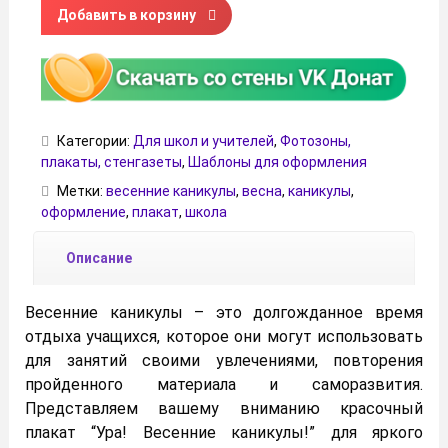
Количество товара Плакат "Ура! Весенние каникулы!"
Добавить в корзину
Категории:
Для школ и учителей
,
Фотозоны,
плакаты, стенгазеты
,
Шаблоны для оформления
Метки:
весенние каникулы
,
весна
,
каникулы
,
оформление
,
плакат
,
школа
Описание
Весенние каникулы – это долгожданное время
отдыха учащихся, которое они могут использовать
для занятий своими увлечениями, повторения
пройденного материала и саморазвития.
Представляем вашему вниманию красочный
плакат “Ура! Весенние каникулы!” для яркого