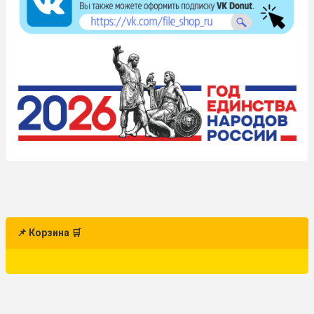
📌 Корзина 🛒