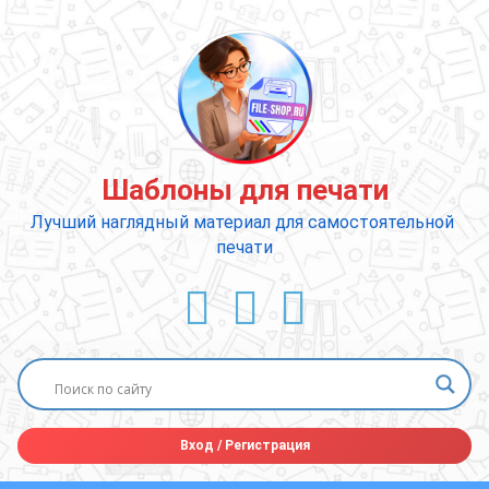
Перейти
к
содержимому
Шаблоны для печати
Лучший наглядный материал для самостоятельной 
печати
ВКонтакте
YouTube
E-mail
Вход
/
Регистрация