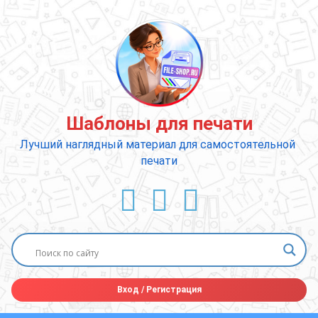
Перейти
к
содержимому
Шаблоны для печати
Лучший наглядный материал для самостоятельной 
печати
ВКонтакте
YouTube
E-mail
Вход
/
Регистрация