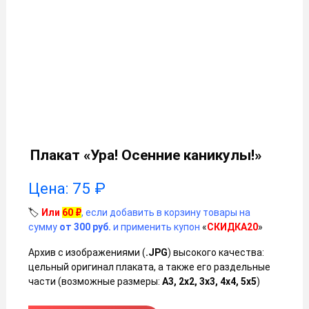
Плакат «Ура! Осенние каникулы!»
Цена:
75
₽
🏷️
Или
60
₽
, если добавить в корзину товары на
сумму
от 300 руб.
и применить купон
«
СКИДКА20
»
Архив с изображениями (
.JPG
) высокого качества:
цельный оригинал плаката, а также его раздельные
части (возможные размеры:
А3, 2х2, 3х3, 4х4, 5х5
)