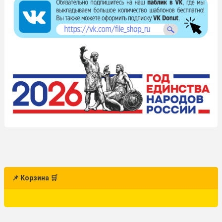
📌 Корзина 🛒