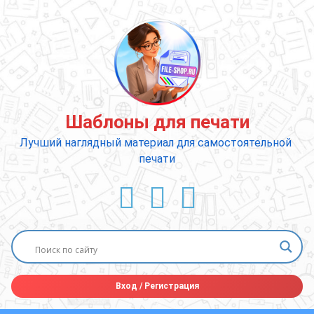
Перейти
к
содержимому
Шаблоны для печати
Лучший наглядный материал для самостоятельной 
печати
ВКонтакте
YouTube
E-mail
Вход
/
Регистрация