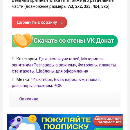
цельный оригинал плаката, а также его раздельные
части (возможные размеры:
А3, 2х2, 3х3, 4х4, 5х5
).
Количество товара Плакат «Что значит быть взрослым?»
Добавить в корзину
Категории:
Для школ и учителей
,
Материал к
занятиям «Разговоры о важном»
,
Фотозоны, плакаты,
стенгазеты
,
Шаблоны для оформления
Метки:
14 октября
,
Быть взрослым
,
плакат
,
разговоры о важном
,
РОВ
Описание