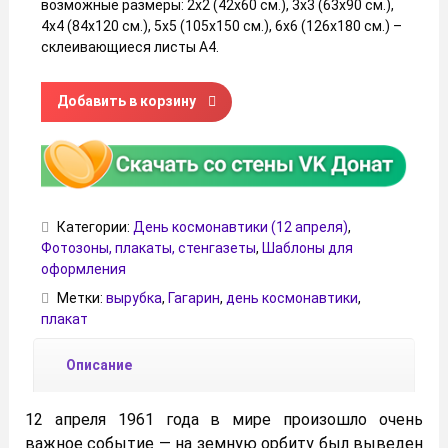
возможные размеры: 2х2 (42х60 см.), 3х3 (63х90 см.),
4х4 (84х120 см.), 5х5 (105х150 см.), 6х6 (126х180 см.) –
склеивающиеся листы А4.
Количество товара Плакат «Юрий Гагарин» во весь рост
Добавить в корзину
Категории:
День космонавтики (12 апреля)
,
Фотозоны, плакаты, стенгазеты
,
Шаблоны для
оформления
Метки:
вырубка
,
Гагарин
,
день космонавтики
,
плакат
Описание
12 апреля 1961 года в мире произошло очень
важное событие — на земную орбиту был выведен