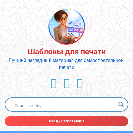
Перейти
к
содержимому
Шаблоны для печати
Лучший наглядный материал для самостоятельной 
печати
ВКонтакте
YouTube
E-mail
Вход
/
Регистрация