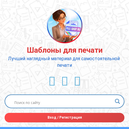
Перейти
к
содержимому
Шаблоны для печати
Лучший наглядный материал для самостоятельной 
печати
ВКонтакте
YouTube
E-mail
Вход
/
Регистрация