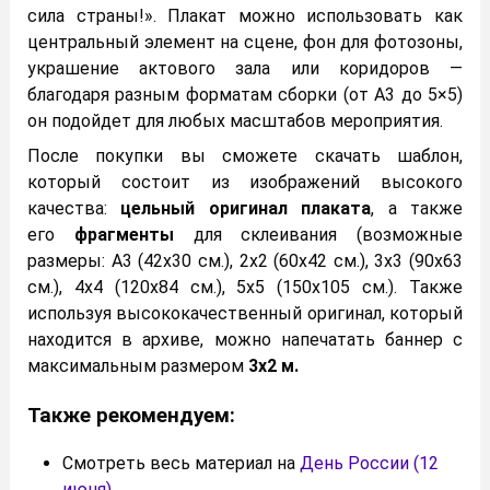
сила страны!». Плакат можно использовать как
центральный элемент на сцене, фон для фотозоны,
украшение актового зала или коридоров —
благодаря разным форматам сборки (от А3 до 5×5)
он подойдет для любых масштабов мероприятия.
После покупки вы сможете скачать шаблон,
который состоит из изображений высокого
качества:
цельный оригинал плаката
, а также
его
фрагменты
для склеивания (возможные
размеры: А3 (42х30 см.), 2х2 (60х42 см.), 3х3 (90х63
см.), 4х4 (120х84 см.), 5х5 (150х105 см.). Также
используя высококачественный оригинал, который
находится в архиве, можно напечатать баннер с
максимальным размером
3х2 м.
Также рекомендуем:
Смотреть весь материал на
День России (12
июня)