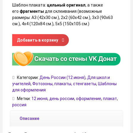
Шаблон плаката:
цельный оригинал
, а также
его
фрагменты
для склеивания (возможные
размеры: А3 (42х30 см.), 2х2 (60х42 см.), 3х3 (90х63
см.), 4х4 (120х84 см.), 5х5 (150х105 см.)
Количество товара Плакат «12 июня — День России»
Добавить в корзину
Категории:
День России (12 июня)
,
Для школ и
учителей
,
Фотозоны, плакаты, стенгазеты
,
Шаблоны
для оформления
Метки:
12 июня
,
день россии
,
оформление
,
плакат
,
россия
Описание