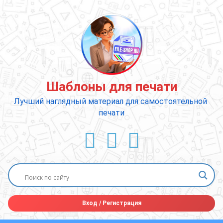
Перейти
к
содержимому
Шаблоны для печати
Лучший наглядный материал для самостоятельной 
печати
ВКонтакте
YouTube
E-mail
Вход
/
Регистрация