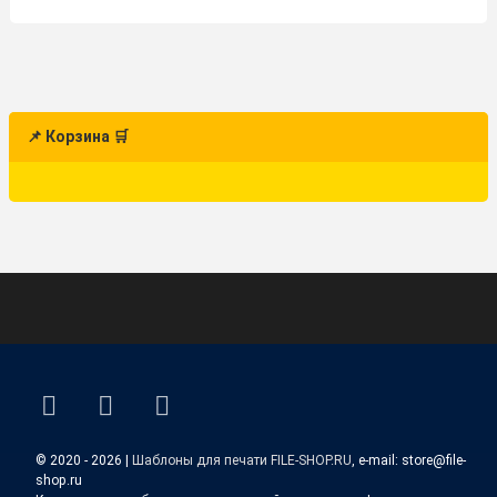
📌 Корзина 🛒
ВКонтакте
YouTube
E-mail
© 2020 - 2026 |
Шаблоны для печати FILE-SHOP.RU
, e-mail: store@file-
shop.ru