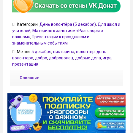
Категории:
День волонтёра (5 декабря)
,
Для школ и
учителей
,
Материал к занятиям «Разговоры о
важном»
,
Презентации к праздникам и
знаменательным событиям
Метки:
5 декабря
,
викторина
,
волонтер
,
день
волонтера
,
добро
,
доброволец
,
добрые дела
,
игра
,
презентация
Описание