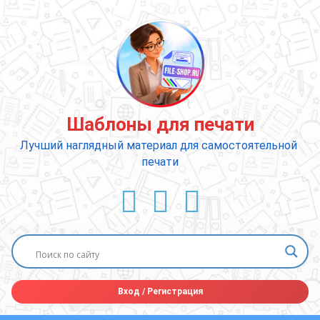
Перейти
к
содержимому
Шаблоны для печати
Лучший наглядный материал для самостоятельной 
печати
ВКонтакте
YouTube
E-mail
Вход
/
Регистрация