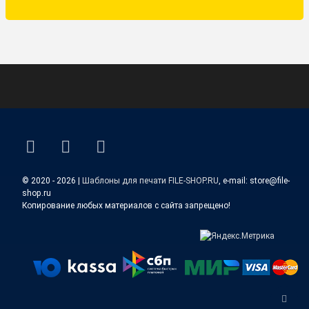
ВКонтакте
YouTube
E-mail
© 2020 - 2026 |
Шаблоны для печати FILE-SHOP.RU
, e-mail: store@file-
shop.ru
Копирование любых материалов с сайта запрещено!
Верн