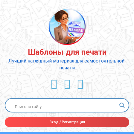
Перейти
к
содержимому
Шаблоны для печати
Лучший наглядный материал для самостоятельной 
печати
ВКонтакте
YouTube
E-mail
Вход
/
Регистрация