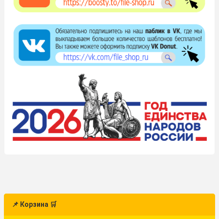
📌 Корзина 🛒