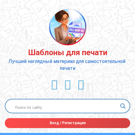
Перейти
к
содержимому
Шаблоны для печати
Лучший наглядный материал для самостоятельной 
печати
ВКонтакте
YouTube
E-mail
Вход
/
Регистрация