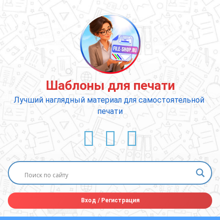
Перейти
к
содержимому
Шаблоны для печати
Лучший наглядный материал для самостоятельной 
печати
ВКонтакте
YouTube
E-mail
Вход
/
Регистрация