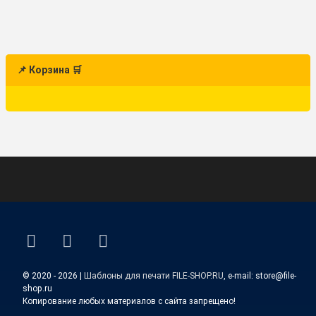
📌 Корзина 🛒
ВКонтакте
YouTube
E-mail
© 2020 - 2026 |
Шаблоны для печати FILE-SHOP.RU
, e-mail: store@file-
shop.ru
Копирование любых материалов с сайта запрещено!