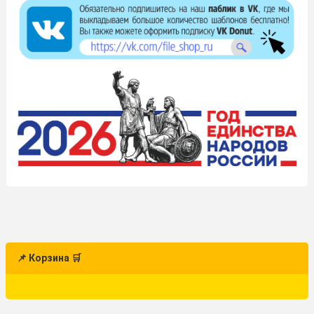
📌 Корзина 🛒