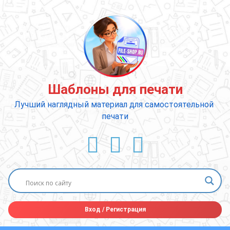
Перейти
к
содержимому
Шаблоны для печати
Лучший наглядный материал для самостоятельной 
печати
ВКонтакте
YouTube
E-mail
Вход
/
Регистрация